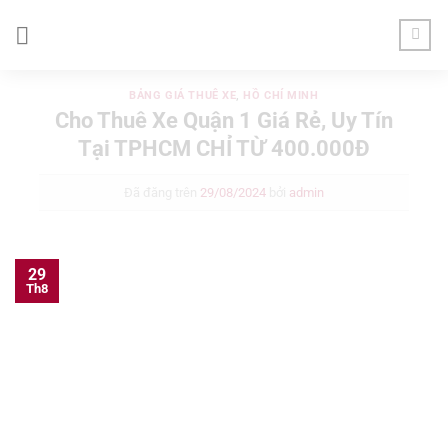
Chuyển
đến
nội
dung
BẢNG GIÁ THUÊ XE
,
HỒ CHÍ MINH
Cho Thuê Xe Quận 1 Giá Rẻ, Uy Tín
Tại TPHCM CHỈ TỪ 400.000Đ
Đã đăng trên
29/08/2024
bởi
admin
29
Th8