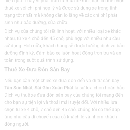
hiệu quả. Thay vì phải đầu tư mua xe mới, bạn có thể chọn
thuê xe với chi phí hợp lý và được sử dụng xe trong tình
trạng tốt nhất mà không cần lo lắng về các chi phí phát
sinh như bảo dưỡng, sửa chữa.
Dịch vụ của chúng tôi rất linh hoạt, với nhiều loại xe khác
nhau, từ xe 4 chỗ đến 45 chỗ, phù hợp với nhiều nhu cầu
sử dụng. Hơn nữa, khách hàng sẽ được hưởng dịch vụ bảo
dưỡng định kỳ, đảm bảo xe luôn hoạt động trơn tru và an
toàn trong suốt quá trình sử dụng.
Thuê Xe Đưa Đón Sân Bay
Nếu bạn cần một chiếc xe đưa đón đến và đi từ sân bay
Tân Sơn Nhất
,
Sài Gòn Xuân Phát
là sự lựa chọn hoàn hảo.
Dịch vụ thuê xe đưa đón sân bay của chúng tôi mang đến
cho bạn sự tiện lợi và thoải mái tuyệt đối. Với nhiều lựa
chọn từ xe 4 chỗ, 7 chỗ đến 45 chỗ, chúng tôi có thể đáp
ứng nhu cầu di chuyển của cả khách lẻ và nhóm khách
đông người.