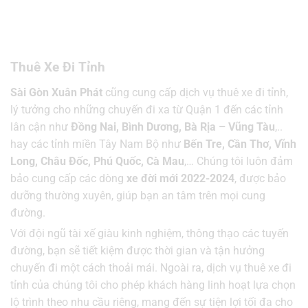
Thuê Xe Đi Tỉnh
Sài Gòn Xuân Phát
cũng cung cấp dịch vụ thuê xe đi tỉnh,
lý tưởng cho những chuyến đi xa từ Quận 1 đến các tỉnh
lân cận như
Đồng Nai, Bình Dương, Bà Rịa – Vũng Tàu
,..
hay các tỉnh miền Tây Nam Bộ như
Bến Tre, Cần Thơ, Vĩnh
Long, Châu Đốc, Phú Quốc, Cà Mau
,… Chúng tôi luôn đảm
bảo cung cấp các dòng
xe đời mới 2022-2024
, được bảo
dưỡng thường xuyên, giúp bạn an tâm trên mọi cung
đường.
Với đội ngũ tài xế giàu kinh nghiệm, thông thạo các tuyến
đường, bạn sẽ tiết kiệm được thời gian và tận hưởng
chuyến đi một cách thoải mái. Ngoài ra, dịch vụ thuê xe đi
tỉnh của chúng tôi cho phép khách hàng linh hoạt lựa chọn
lộ trình theo nhu cầu riêng, mang đến sự tiện lợi tối đa cho