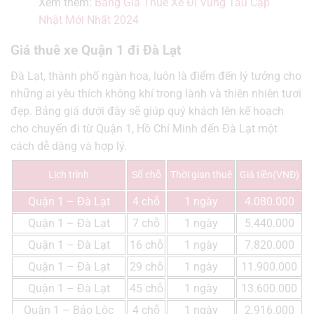
Xem thêm:
Bảng Giá Thuê Xe Đi Vũng Tàu Cập
Nhật Mới Nhất 2024
Giá thuê xe Quận 1 đi Đà Lạt
Đà Lạt, thành phố ngàn hoa, luôn là điểm đến lý tưởng cho
những ai yêu thích không khí trong lành và thiên nhiên tươi
đẹp. Bảng giá dưới đây sẽ giúp quý khách lên kế hoạch
cho chuyến đi từ Quận 1, Hồ Chí Minh đến Đà Lạt một
cách dễ dàng và hợp lý.
Lịch trình
Số chỗ
Thời gian thuê
Giá tiền(VNĐ)
Quận 1 – Đà Lạt
4 chỗ
1 ngày
4.080.000
Quận 1 – Đà Lạt
7 chỗ
1 ngày
5.440.000
Quận 1 – Đà Lạt
16 chỗ
1 ngày
7.820.000
Quận 1 – Đà Lạt
29 chỗ
1 ngày
11.900.000
Quận 1 – Đà Lạt
45 chỗ
1 ngày
13.600.000
Quận 1 – Bảo Lộc
4 chỗ
1 ngày
2.916.000