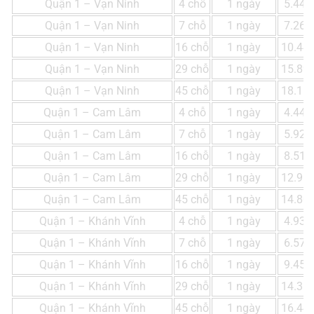
Quận 1 – Vạn Ninh
4 chỗ
1 ngày
5.448
Quận 1 – Vạn Ninh
7 chỗ
1 ngày
7.264
Quận 1 – Vạn Ninh
16 chỗ
1 ngày
10.44
Quận 1 – Vạn Ninh
29 chỗ
1 ngày
15.89
Quận 1 – Vạn Ninh
45 chỗ
1 ngày
18.16
Quận 1 – Cam Lâm
4 chỗ
1 ngày
4.440
Quận 1 – Cam Lâm
7 chỗ
1 ngày
5.920
Quận 1 – Cam Lâm
16 chỗ
1 ngày
8.510
Quận 1 – Cam Lâm
29 chỗ
1 ngày
12.95
Quận 1 – Cam Lâm
45 chỗ
1 ngày
14.80
Quận 1 – Khánh Vĩnh
4 chỗ
1 ngày
4.932
Quận 1 – Khánh Vĩnh
7 chỗ
1 ngày
6.576
Quận 1 – Khánh Vĩnh
16 chỗ
1 ngày
9.453
Quận 1 – Khánh Vĩnh
29 chỗ
1 ngày
14.38
Quận 1 – Khánh Vĩnh
45 chỗ
1 ngày
16.44