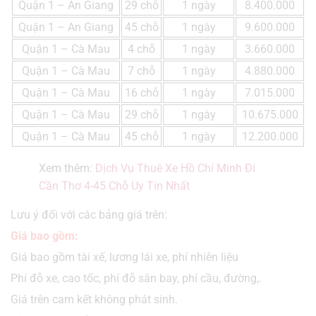
Quận 1 – An Giang
29 chỗ
1 ngày
8.400.000
Quận 1 – An Giang
45 chỗ
1 ngày
9.600.000
Quận 1 – Cà Mau
4 chỗ
1 ngày
3.660.000
Quận 1 – Cà Mau
7 chỗ
1 ngày
4.880.000
Quận 1 – Cà Mau
16 chỗ
1 ngày
7.015.000
Quận 1 – Cà Mau
29 chỗ
1 ngày
10.675.000
Quận 1 – Cà Mau
45 chỗ
1 ngày
12.200.000
Xem thêm:
Dịch Vụ Thuê Xe Hồ Chí Minh Đi
Cần Thơ 4-45 Chỗ Uy Tín Nhất
Lưu ý đối với các bảng giá trên:
Giá bao gồm:
Giá bao gồm tài xế, lương lái xe, phí nhiên liệu
Phí đỗ xe, cao tốc, phí đỗ sân bay, phí cầu, đường,.
Giá trên cam kết không phát sinh.