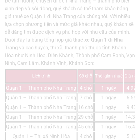
Để tận hưởng chuyến đi đến Nha Trang – thành phố biển
xinh đẹp và sôi động, quý khách có thể tham khảo bảng
giá thuê xe Quận 1 đi Nha Trang của chúng tôi. Với nhiều
lựa chọn phương tiện và mức giá khác nhau, quý khách sẽ
dễ dàng tìm được dịch vụ phù hợp với nhu cầu của mình.
Dưới đây là bảng tổng hợp giá
thuê xe Quận 1 đi Nha
Trang
và các huyện, thị xã, thành phố thuộc tỉnh Khánh
Hòa như Ninh Hòa, Diên Khánh, Thành phố Cam Ranh, Vạn
Ninh, Cam Lâm, Khánh Vĩnh, Khánh Sơn:
Lịch trình
Số chỗ
Thời gian thuê
Giá tiề
Quận 1 – Thành phố Nha Trang
4 chỗ
1 ngày
4.920
Quận 1 – Thành phố Nha Trang
7 chỗ
1 ngày
6.560
Quận 1 – Thành phố Nha Trang
16 chỗ
1 ngày
9.430
Quận 1 – Thành phố Nha Trang
29 chỗ
1 ngày
14.35
Quận 1 – Thành phố Nha Trang
45 chỗ
1 ngày
16.40
Quận 1 – Thị xã Ninh Hòa
4 chỗ
1 ngày
5.136