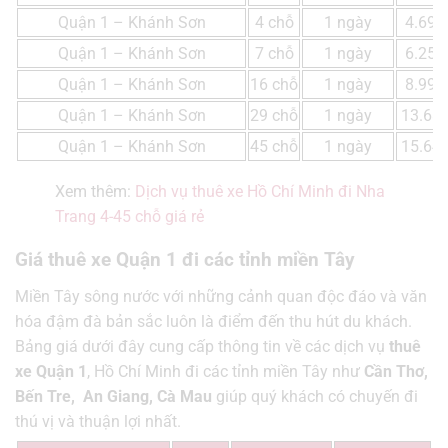
Quận 1 – Khánh Sơn
4 chỗ
1 ngày
4.692
Quận 1 – Khánh Sơn
7 chỗ
1 ngày
6.256
Quận 1 – Khánh Sơn
16 chỗ
1 ngày
8.993
Quận 1 – Khánh Sơn
29 chỗ
1 ngày
13.68
Quận 1 – Khánh Sơn
45 chỗ
1 ngày
15.64
Xem thêm:
Dịch vụ thuê xe Hồ Chí Minh đi Nha
Trang 4-45 chỗ giá rẻ
Giá thuê xe Quận 1 đi các tỉnh miền Tây
Miền Tây sông nước với những cảnh quan độc đáo và văn
hóa đậm đà bản sắc luôn là điểm đến thu hút du khách.
Bảng giá dưới đây cung cấp thông tin về các dịch vụ
thuê
xe Quận 1
, Hồ Chí Minh đi các tỉnh miền Tây như
Cần Thơ,
Bến Tre, An Giang, Cà Mau
giúp quý khách có chuyến đi
thú vị và thuận lợi nhất.