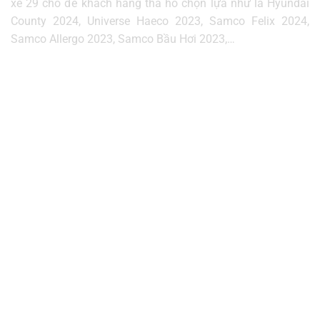
xe 29 chỗ để khách hàng tha hồ chọn lựa như là
Hyundai
County 2024, Universe Haeco 2023, Samco Felix 2024,
Samco Allergo 2023, Samco Bầu Hơi 2023,…