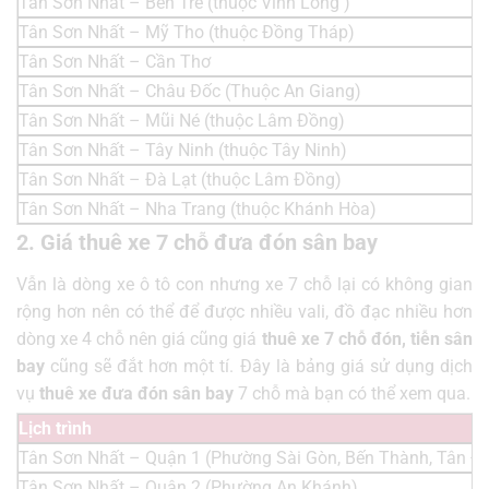
Tân Sơn Nhất – Bến Tre (thuộc Vĩnh Long )
Tân Sơn Nhất – Mỹ Tho (thuộc Đồng Tháp)
Tân Sơn Nhất – Cần Thơ
Tân Sơn Nhất – Châu Đốc (Thuộc An Giang)
Tân Sơn Nhất – Mũi Né (thuộc Lâm Đồng)
Tân Sơn Nhất – Tây Ninh (thuộc Tây Ninh)
Tân Sơn Nhất – Đà Lạt (thuộc Lâm Đồng)
Tân Sơn Nhất – Nha Trang (thuộc Khánh Hòa)
2. Giá thuê xe 7 chỗ đưa đón sân bay
Vẫn là dòng xe ô tô con nhưng xe 7 chỗ lại có không gian
rộng hơn nên có thể để được nhiều vali, đồ đạc nhiều hơn
dòng xe 4 chỗ nên giá cũng giá
thuê xe 7 chỗ đón, tiễn sân
bay
cũng sẽ đắt hơn một tí. Đây là bảng giá sử dụng dịch
vụ
thuê xe đưa đón sân bay
7 chỗ mà bạn có thể xem qua.
Lịch trình
Tân Sơn Nhất – Quận 1 (Phường Sài Gòn, Bến Thành, Tân Đị
Tân Sơn Nhất – Quận 2 (Phường An Khánh)