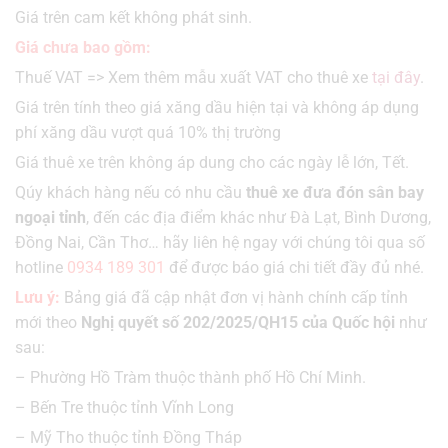
Giá trên cam kết không phát sinh.
Giá chưa bao gồm:
Thuế VAT => Xem thêm mẫu xuất VAT cho thuê xe
tại đây
.
Giá trên tính theo giá xăng dầu hiện tại và không áp dụng
phí xăng dầu vượt quá 10% thị trường
Giá thuê xe trên không áp dung cho các ngày lễ lớn, Tết.
Qúy khách hàng nếu có nhu cầu
thuê xe đưa đón sân bay
ngoại tỉnh
, đến các địa điểm khác như Đà Lạt, Bình Dương,
Đồng Nai, Cần Thơ… hãy liên hệ ngay với chúng tôi qua số
hotline
0934 189 301
để được báo giá chi tiết đầy đủ nhé.
Lưu ý:
Bảng giá đã cập nhật đơn vị hành chính cấp tỉnh
mới theo
Nghị quyết số 202/2025/QH15 của Quốc hội
như
sau:
– Phường Hồ Tràm thuộc thành phố Hồ Chí Minh.
– Bến Tre thuộc tỉnh Vĩnh Long
– Mỹ Tho thuộc tỉnh Đồng Tháp