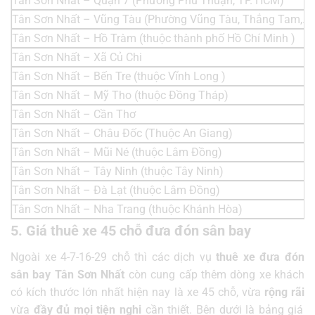
Tân Sơn Nhất – Quận 7 (Phường Phú Thuận, TP. HCM)
Tân Sơn Nhất – Vũng Tàu (Phường Vũng Tàu, Thắng Tam,..)
Tân Sơn Nhất – Hồ Tràm (thuộc thành phố Hồ Chí Minh )
Tân Sơn Nhất – Xã Củ Chi
Tân Sơn Nhất – Bến Tre (thuộc Vĩnh Long )
Tân Sơn Nhất – Mỹ Tho (thuộc Đồng Tháp)
Tân Sơn Nhất – Cần Thơ
Tân Sơn Nhất – Châu Đốc (Thuộc An Giang)
Tân Sơn Nhất – Mũi Né (thuộc Lâm Đồng)
Tân Sơn Nhất – Tây Ninh (thuộc Tây Ninh)
Tân Sơn Nhất – Đà Lạt (thuộc Lâm Đồng)
Tân Sơn Nhất – Nha Trang (thuộc Khánh Hòa)
5. Giá thuê xe 45 chỗ đưa đón sân bay
Ngoài xe 4-7-16-29 chỗ thì các dịch vụ
thuê xe đưa đón
sân bay Tân Sơn Nhất
còn cung cấp thêm dòng xe khách
có kích thước lớn nhất hiện nay là xe 45 chỗ, vừa
rộng rãi
vừa
đầy đủ mọi tiện nghi
cần thiết. Bên dưới là bảng giá