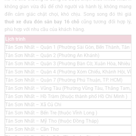
không gian vừa đủ để chở người và hành lý, không mang
đến cảm giác chật chọi, khó chịu. Song song đó thì giá
thuê xe đưa đón sân bay 16 chỗ
cũng tương đối hợp lý,
phù hợp với nhu cầu của khách hàng.
Lịch trình
Tân Sơn Nhất – Quận 1 (Phường Sài Gòn, Bến Thành, Tân Đị
Tân Sơn Nhất – Quận 2 (Phường An Khánh)
Tân Sơn Nhất – Quận 3 (Phường Bàn Cờ, Xuân Hòa, Nhiêu L
Tân Sơn Nhất – Quận 4 (Phường Xóm Chiếu, Khánh Hội, Vĩn
Tân Sơn Nhất – Quận 7 (Phường Phú Thuận, TP. HCM)
Tân Sơn Nhất – Vũng Tàu (Phường Vũng Tàu, Thắng Tam,..)
Tân Sơn Nhất – Hồ Tràm (thuộc thành phố Hồ Chí Minh )
Tân Sơn Nhất – Xã Củ Chi
Tân Sơn Nhất – Bến Tre (thuộc Vĩnh Long )
Tân Sơn Nhất – Mỹ Tho (thuộc Đồng Tháp)
Tân Sơn Nhất – Cần Thơ