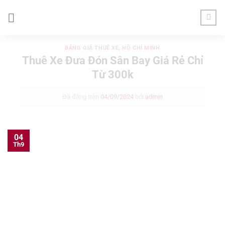
Chuyển
đến
nội
dung
BẢNG GIÁ THUÊ XE
,
HỒ CHÍ MINH
Thuê Xe Đưa Đón Sân Bay Giá Rẻ Chỉ
Từ 300k
Đã đăng trên
04/09/2024
bởi
admin
04
Th9