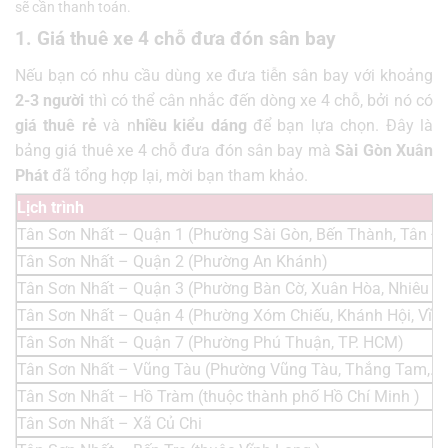
sẽ cần thanh toán.
1. Giá thuê xe 4 chỗ đưa đón sân bay
Nếu bạn có nhu cầu dùng xe đưa tiễn sân bay với khoảng
2-3 người
thì có thể cân nhắc đến dòng xe 4 chỗ, bởi nó có
giá thuê rẻ
và n
hiều kiểu dáng
để bạn lựa chọn. Đây là
bảng giá thuê xe 4 chỗ đưa đón sân bay mà
Sài Gòn Xuân
Phát
đã tổng hợp lại, mời bạn tham khảo.
Lịch trình
Tân Sơn Nhất – Quận 1 (Phường Sài Gòn, Bến Thành, Tân Đị
Tân Sơn Nhất – Quận 2 (Phường An Khánh)
Tân Sơn Nhất – Quận 3 (Phường Bàn Cờ, Xuân Hòa, Nhiêu L
Tân Sơn Nhất – Quận 4 (Phường Xóm Chiếu, Khánh Hội, Vĩn
Tân Sơn Nhất – Quận 7 (Phường Phú Thuận, TP. HCM)
Tân Sơn Nhất – Vũng Tàu (Phường Vũng Tàu, Thắng Tam,..)
Tân Sơn Nhất – Hồ Tràm (thuộc thành phố Hồ Chí Minh )
Tân Sơn Nhất – Xã Củ Chi