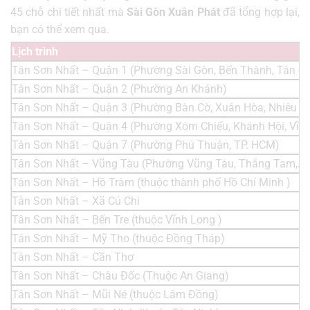
45 chỗ chi tiết nhất mà
Sài Gòn Xuân Phát
đã tổng hợp lại,
bạn có thể xem qua.
Lịch trình
Tân Sơn Nhất – Quận 1 (Phường Sài Gòn, Bến Thành, Tân Đị
Tân Sơn Nhất – Quận 2 (Phường An Khánh)
Tân Sơn Nhất – Quận 3 (Phường Bàn Cờ, Xuân Hòa, Nhiêu L
Tân Sơn Nhất – Quận 4 (Phường Xóm Chiếu, Khánh Hội, Vĩn
Tân Sơn Nhất – Quận 7 (Phường Phú Thuận, TP. HCM)
Tân Sơn Nhất – Vũng Tàu (Phường Vũng Tàu, Thắng Tam,..)
Tân Sơn Nhất – Hồ Tràm (thuộc thành phố Hồ Chí Minh )
Tân Sơn Nhất – Xã Củ Chi
Tân Sơn Nhất – Bến Tre (thuộc Vĩnh Long )
Tân Sơn Nhất – Mỹ Tho (thuộc Đồng Tháp)
Tân Sơn Nhất – Cần Thơ
Tân Sơn Nhất – Châu Đốc (Thuộc An Giang)
Tân Sơn Nhất – Mũi Né (thuộc Lâm Đồng)