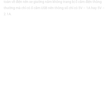
toàn về điện nên xe giường nằm không trang bị ổ cắm điện thông
thường mà chỉ có ổ cắm USB nên thông số chỉ có 5V – 1A hay 5V –
2.1A.