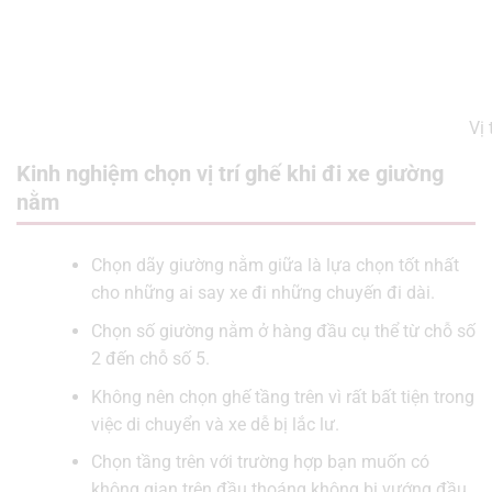
Vị
Kinh nghiệm chọn vị trí ghế khi đi xe giường
nằm
Chọn dãy giường nằm giữa là lựa chọn tốt nhất
cho những ai say xe đi những chuyến đi dài.
Chọn số giường nằm ở hàng đầu cụ thể từ chỗ số
2 đến chỗ số 5.
Không nên chọn ghế tầng trên vì rất bất tiện trong
việc di chuyển và xe dễ bị lắc lư.
Chọn tầng trên với trường hợp bạn muốn có
không gian trên đầu thoáng không bị vướng đầu