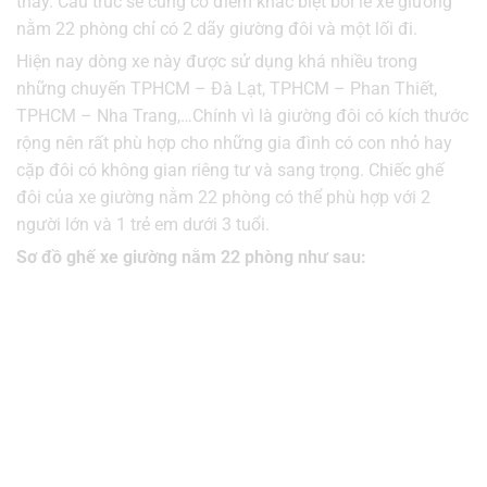
thấy. Cấu trúc sẽ cũng có điểm khác biệt bởi lẽ xe giường
nằm 22 phòng chỉ có 2 dãy giường đôi và một lối đi.
Hiện nay dòng xe này được sử dụng khá nhiều trong
những chuyến TPHCM – Đà Lạt, TPHCM – Phan Thiết,
TPHCM – Nha Trang,…Chính vì là giường đôi có kích thước
rộng nên rất phù hợp cho những gia đình có con nhỏ hay
cặp đôi có không gian riêng tư và sang trọng. Chiếc ghế
đôi của xe giường nằm 22 phòng có thể phù hợp với 2
người lớn và 1 trẻ em dưới 3 tuổi.
Sơ đồ ghế xe giường nằm 22 phòng như sau: