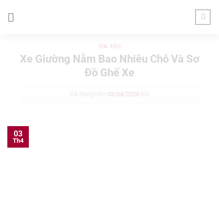
Chuyển
đến
nội
dung
TIN TỨC
Xe Giường Nằm Bao Nhiêu Chỗ Và Sơ
Đồ Ghế Xe
Đã đăng trên
03/04/2025
bởi
03
Th4