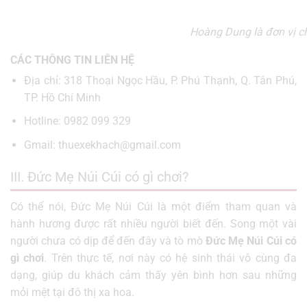
Hoàng Dung là đơn vị ch
CÁC THÔNG TIN LIÊN HỆ
Địa chỉ: 318 Thoại Ngọc Hầu, P. Phú Thạnh, Q. Tân Phú,
TP. Hồ Chí Minh
Hotline: 0982 099 329
Gmail: thuexekhach@gmail.com
III. Đức Mẹ Núi Cúi có gì chơi?
Có thể nói, Đức Mẹ Núi Cúi là một điểm tham quan và
hành hương được rất nhiều người biết đến. Song một vài
người chưa có dịp để đến đây và tò mò
Đức Mẹ Núi Cúi có
gì chơi
. Trên thực tế, nơi này có hệ sinh thái vô cùng đa
dạng, giúp du khách cảm thấy yên bình hơn sau những
mỏi mệt tại đô thị xa hoa.