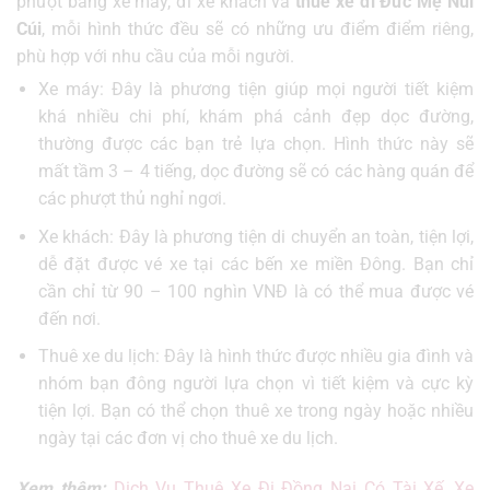
phượt bằng xe máy, đi xe khách và
thuê xe đi Đức Mẹ Núi
Cúi
, mỗi hình thức đều sẽ có những ưu điểm điểm riêng,
phù hợp với nhu cầu của mỗi người.
Xe máy: Đây là phương tiện giúp mọi người tiết kiệm
khá nhiều chi phí, khám phá cảnh đẹp dọc đường,
thường được các bạn trẻ lựa chọn. Hình thức này sẽ
mất tầm 3 – 4 tiếng, dọc đường sẽ có các hàng quán để
các phượt thủ nghỉ ngơi.
Xe khách: Đây là phương tiện di chuyển an toàn, tiện lợi,
dễ đặt được vé xe tại các bến xe miền Đông. Bạn chỉ
cần chỉ từ 90 – 100 nghìn VNĐ là có thể mua được vé
đến nơi.
Thuê xe du lịch: Đây là hình thức được nhiều gia đình và
nhóm bạn đông người lựa chọn vì tiết kiệm và cực kỳ
tiện lợi. Bạn có thể chọn thuê xe trong ngày hoặc nhiều
ngày tại các đơn vị cho thuê xe du lịch.
Xem thêm:
Dịch Vụ Thuê Xe Đi Đồng Nai Có Tài Xế, Xe