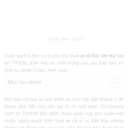
Rate this post
Danh sách 6 đơn vị chuyên cho thuê
xe đi Đức Mẹ Núi Cúi
tại TPHCM, đảm bảo xe chất lượng cao, giá hấp dẫn và
dịch vụ chuẩn 5 sao. Xem ngay!
Mục lục chính
Đức Mẹ Cúi Núi là một điểm du lịch hấp dẫn không ít du
khách ghé đến vào các dịp lễ và cuối tuần. Do khoảng
cách từ TPHCM đến điểm tham quan này khá ngắn nên
nhiều người quyết định thuê xe để vi vu đến đây nhưng
không tìm được nhà xe uy tín. Vậy thì bạn hãy tham khảo