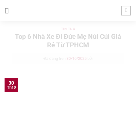
Chuyển
đến
nội
dung
TIN TỨC
Top 6 Nhà Xe Đi Đức Mẹ Núi Cúi Giá
Rẻ Từ TPHCM
Đã đăng trên
30/10/2025
bởi
30
Th10