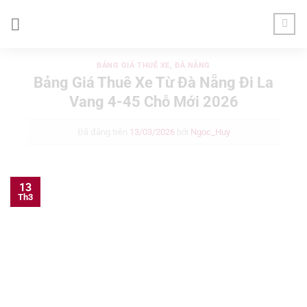
Chuyển
đến
nội
dung
BẢNG GIÁ THUÊ XE
,
ĐÀ NẴNG
Bảng Giá Thuê Xe Từ Đà Nẵng Đi La
Vang 4-45 Chỗ Mới 2026
Đã đăng trên
13/03/2026
bởi
Ngoc_Huy
13
Th3