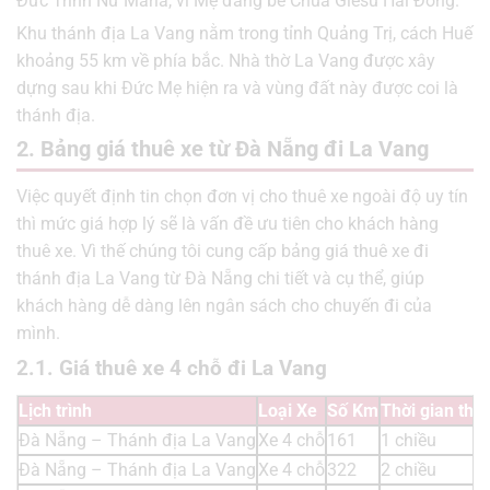
Đức Trinh Nữ Maria, vì Mẹ đang bế Chúa Giêsu Hài Đồng.
Khu thánh địa La Vang nằm trong tỉnh Quảng Trị, cách Huế
khoảng 55 km về phía bắc. Nhà thờ La Vang được xây
dựng sau khi Đức Mẹ hiện ra và vùng đất này được coi là
thánh địa.
2. Bảng giá thuê xe từ Đà Nẵng đi La Vang
Việc quyết định tin chọn đơn vị cho thuê xe ngoài độ uy tín
thì mức giá hợp lý sẽ là vấn đề ưu tiên cho khách hàng
thuê xe. Vì thế chúng tôi cung cấp bảng giá thuê xe đi
thánh địa La Vang từ Đà Nẵng chi tiết và cụ thể, giúp
khách hàng dễ dàng lên ngân sách cho chuyến đi của
mình.
2.1. Giá thuê xe 4 chỗ đi La Vang
Lịch trình
Loại Xe
Số Km
Thời gian thu
Đà Nẵng – Thánh địa La Vang
Xe 4 chỗ
161
1 chiều
Đà Nẵng – Thánh địa La Vang
Xe 4 chỗ
322
2 chiều