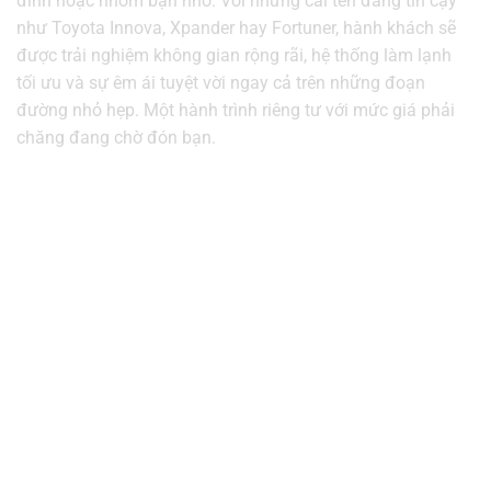
đình hoặc nhóm bạn nhỏ. Với những cái tên đáng tin cậy
như Toyota Innova, Xpander hay Fortuner, hành khách sẽ
được trải nghiệm không gian rộng rãi, hệ thống làm lạnh
tối ưu và sự êm ái tuyệt vời ngay cả trên những đoạn
đường nhỏ hẹp. Một hành trình riêng tư với mức giá phải
chăng đang chờ đón bạn.