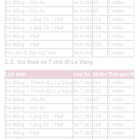
Đà Nẵng – Hội An
Xe 4 chỗ
45
1 chiều
Đà Nẵng – Hội An
Xe 4 chỗ
90
2 chiều
Đà Nẵng – Lăng Cô – Huế
Xe 4 chỗ
114
1 chiều
Đà Nẵng – Lăng Cô – Huế
Xe 4 chỗ
164
2 chiều
Đà Nẵng – Huế
Xe 4 chỗ
113
1 chiều
Đà Nẵng – Huế
Xe 4 chỗ
276
2 chiều
Phụ phí đi đèo Hải Vân
Xe 4 chỗ
1 chiều
2.2. Giá thuê xe 7 chỗ đi La Vang
Lịch trình
Loại Xe
Số Km
Thời gian thu
Đà Nẵng – Thánh địa La Vang
Xe 7 chỗ
161
1 chiều
Đà Nẵng – Thánh địa La Vang
Xe 7 chỗ
322
2 chiều
Đà Nẵng – Hội An
Xe 7 chỗ
45
1 chiều
Đà Nẵng – Hội An
Xe 7 chỗ
90
2 chiều
Đà Nẵng – Lăng Cô – Huế
Xe 7 chỗ
114
1 chiều
Đà Nẵng – Lăng Cô – Huế
Xe 7 chỗ
164
2 chiều
Đà Nẵng – Huế
Xe 7 chỗ
113
1 chiều