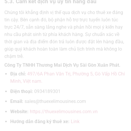
5.3. Cam kết dịch vụ uy tín hàng đầu
Chúng tôi khẳng định vị thế qua dịch vụ cho thuê xe đáng
tin cậy. Bên cạnh đó, bộ phận hỗ trợ trực tuyến luôn túc
trực 24/7, sẵn sàng lắng nghe và phản hồi mọi ý kiến hay
nhu cầu phát sinh từ phía khách hàng. Sự chuẩn xác về
thời gian và địa điểm đón trả luôn được đặt lên hàng đầu,
giúp quý khách hoàn toàn làm chủ lịch trình mà không lo
chậm trễ.
Công Ty TNHH Thương Mai Dịch Vụ Sài Gòn Xuân Phát.
Địa chỉ:
497/6A Phan Văn Trị, Phường 5, Gò Vấp Hồ Chí
Minh, Việt nam.
Điện thoại:
0934189301
Email:
sales@thuexelimousines.com
Website:
https://thuexelimousines.com.vn
Hướng dẫn đăng ký thuê xe:
Link