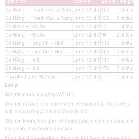
Lịch trình
Loại Xe
Số Km
Thời gian
Đà Nẵng – Thánh địa La Vang
Limo 12 chỗ
161
1 chiều
Đà Nẵng – Thánh địa La Vang
Limo 12 chỗ
322
2 chiều
Đà Nẵng – Hội An
Limo 12 chỗ
45
1 chiều
Đà Nẵng – Hội An
Limo 12 chỗ
90
2 chiều
Đà Nẵng – Lăng Cô – Huế
Limo 12 chỗ
114
1 chiều
Đà Nẵng – Lăng Cô – Huế
Limo 12 chỗ
164
2 chiều
Đà Nẵng – Huế
Limo 12 chỗ
113
1 chiều
Đà Nẵng – Huế
Limo 12 chỗ
276
2 chiều
Phụ phí đi đèo Hải Vân
Limo 12 chỗ
1 chiều
Lưu ý:
Giá trên chưa bao gồm VAT 10%
Giá trên đã bao gồm các chi phí về xăng, dầu, cầu đường,
wifi, nước uống và chi phí lái xe tự túc
Giá trên không bao gồm vé tham quan, chi phí ăn uống, chi
phí cá nhân và hướng dẫn viên.
Bảng giá không áp dụng cho ngày lễ, tết và chỉ mang tính