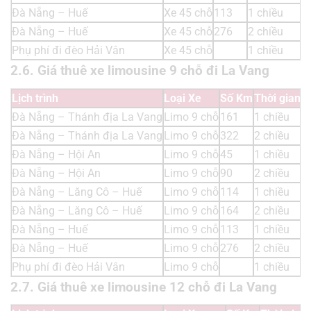
Đà Nẵng – Huế
Xe 45 chỗ
113
1 chiều
Đà Nẵng – Huế
Xe 45 chỗ
276
2 chiều
Phụ phí đi đèo Hải Vân
Xe 45 chỗ
1 chiều
2.6. Giá thuê xe limousine 9 chỗ đi La Vang
Lịch trình
Loại Xe
Số Km
Thời gian t
Đà Nẵng – Thánh địa La Vang
Limo 9 chỗ
161
1 chiều
Đà Nẵng – Thánh địa La Vang
Limo 9 chỗ
322
2 chiều
Đà Nẵng – Hội An
Limo 9 chỗ
45
1 chiều
Đà Nẵng – Hội An
Limo 9 chỗ
90
2 chiều
Đà Nẵng – Lăng Cô – Huế
Limo 9 chỗ
114
1 chiều
Đà Nẵng – Lăng Cô – Huế
Limo 9 chỗ
164
2 chiều
Đà Nẵng – Huế
Limo 9 chỗ
113
1 chiều
Đà Nẵng – Huế
Limo 9 chỗ
276
2 chiều
Phụ phí đi đèo Hải Vân
Limo 9 chỗ
1 chiều
2.7. Giá thuê xe limousine 12 chỗ đi La Vang