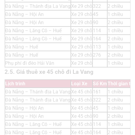
Đà Nẵng – Thánh địa La Vang
Xe 29 chỗ
322
2 chiều
Đà Nẵng – Hội An
Xe 29 chỗ
45
1 chiều
Đà Nẵng – Hội An
Xe 29 chỗ
90
2 chiều
Đà Nẵng – Lăng Cô – Huế
Xe 29 chỗ
114
1 chiều
Đà Nẵng – Lăng Cô – Huế
Xe 29 chỗ
164
2 chiều
Đà Nẵng – Huế
Xe 29 chỗ
113
1 chiều
Đà Nẵng – Huế
Xe 29 chỗ
276
2 chiều
Phụ phí đi đèo Hải Vân
Xe 29 chỗ
1 chiều
2.5. Giá thuê xe 45 chỗ đi La Vang
Lịch trình
Loại Xe
Số Km
Thời gian th
Đà Nẵng – Thánh địa La Vang
Xe 45 chỗ
161
1 chiều
Đà Nẵng – Thánh địa La Vang
Xe 45 chỗ
322
2 chiều
Đà Nẵng – Hội An
Xe 45 chỗ
45
1 chiều
Đà Nẵng – Hội An
Xe 45 chỗ
90
2 chiều
Đà Nẵng – Lăng Cô – Huế
Xe 45 chỗ
114
1 chiều
Đà Nẵng – Lăng Cô – Huế
Xe 45 chỗ
164
2 chiều