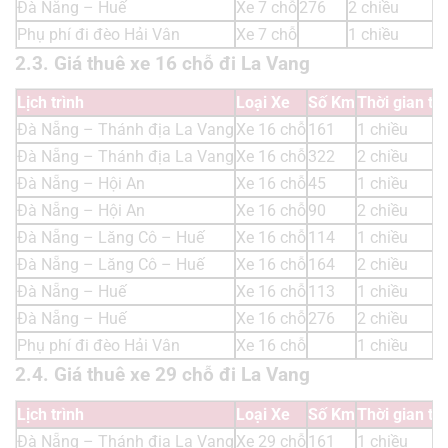
Đà Nẵng – Huế
Xe 7 chỗ
276
2 chiều
Phụ phí đi đèo Hải Vân
Xe 7 chỗ
1 chiều
2.3. Giá thuê xe 16 chỗ đi La Vang
Lịch trình
Loại Xe
Số Km
Thời gian th
Đà Nẵng – Thánh địa La Vang
Xe 16 chỗ
161
1 chiều
Đà Nẵng – Thánh địa La Vang
Xe 16 chỗ
322
2 chiều
Đà Nẵng – Hội An
Xe 16 chỗ
45
1 chiều
Đà Nẵng – Hội An
Xe 16 chỗ
90
2 chiều
Đà Nẵng – Lăng Cô – Huế
Xe 16 chỗ
114
1 chiều
Đà Nẵng – Lăng Cô – Huế
Xe 16 chỗ
164
2 chiều
Đà Nẵng – Huế
Xe 16 chỗ
113
1 chiều
Đà Nẵng – Huế
Xe 16 chỗ
276
2 chiều
Phụ phí đi đèo Hải Vân
Xe 16 chỗ
1 chiều
2.4. Giá thuê xe 29 chỗ đi La Vang
Lịch trình
Loại Xe
Số Km
Thời gian th
Đà Nẵng – Thánh địa La Vang
Xe 29 chỗ
161
1 chiều