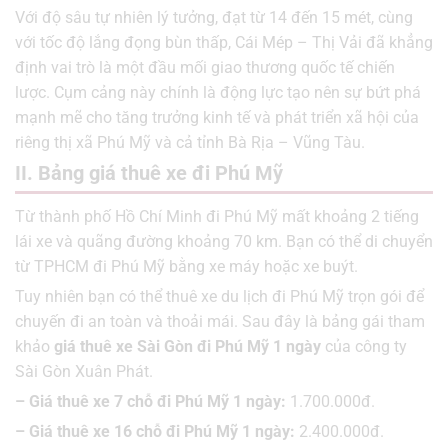
Với độ sâu tự nhiên lý tưởng, đạt từ 14 đến 15 mét, cùng
với tốc độ lắng đọng bùn thấp, Cái Mép – Thị Vải đã khẳng
định vai trò là một đầu mối giao thương quốc tế chiến
lược. Cụm cảng này chính là động lực tạo nên sự bứt phá
mạnh mẽ cho tăng trưởng kinh tế và phát triển xã hội của
riêng thị xã Phú Mỹ và cả tỉnh Bà Rịa – Vũng Tàu.
II. Bảng giá thuê xe đi Phú Mỹ
Từ thành phố Hồ Chí Minh đi Phú Mỹ mất khoảng 2 tiếng
lái xe và quãng đường khoảng 70 km. Bạn có thể di chuyển
từ TPHCM đi Phú Mỹ bằng xe máy hoặc xe buýt.
Tuy nhiên bạn có thể thuê xe du lịch đi Phú Mỹ trọn gói để
chuyến đi an toàn và thoải mái. Sau đây là bảng gái tham
khảo
giá thuê xe Sài Gòn đi Phú Mỹ 1 ngày
của công ty
Sài Gòn Xuân Phát.
–
Giá thuê xe 7 chỗ đi Phú Mỹ 1 ngày:
1.700.000đ.
– Giá thuê xe 16 chỗ đi Phú Mỹ 1 ngày:
2.400.000đ.