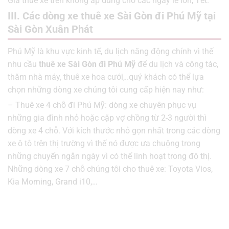
Giá thuê xe trên không áp dung cho các ngày lễ lớn, Tết.
III. Các dòng xe thuê xe Sài Gòn đi Phú Mỹ tại
Sài Gòn Xuân Phát
Phú Mỹ là khu vực kinh tế, du lịch năng động chính vì thế
nhu cầu
thuê xe Sài Gòn đi Phú Mỹ
để du lịch và công tác,
thăm nhà máy, thuê xe hoa cưới,..quý khách có thể lựa
chọn những dòng xe chúng tôi cung cấp hiện nay như:
– Thuê xe 4 chỗ đi Phú Mỹ: dòng xe chuyên phục vụ
những gia đình nhỏ hoặc cặp vợ chồng từ 2-3 người thì
dòng xe 4 chỗ. Với kích thước nhỏ gọn nhất trong các dòng
xe ô tô trên thị trường vì thế nó được ưa chuộng trong
những chuyến ngắn ngày vì có thể linh hoạt trong đô thị.
Những dòng xe 7 chỗ chúng tôi cho thuê xe: Toyota Vios,
Kia Morning, Grand i10,…