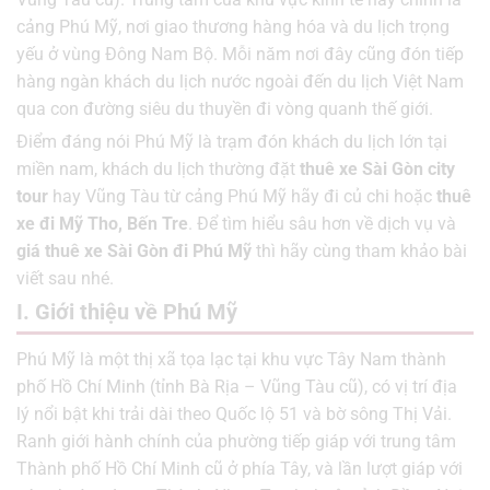
cảng Phú Mỹ, nơi giao thương hàng hóa và du lịch trọng
yếu ở vùng Đông Nam Bộ. Mỗi năm nơi đây cũng đón tiếp
hàng ngàn khách du lịch nước ngoài đến du lịch Việt Nam
qua con đường siêu du thuyền đi vòng quanh thế giới.
Điểm đáng nói Phú Mỹ là trạm đón khách du lịch lớn tại
miền nam, khách du lịch thường đặt
thuê xe Sài Gòn city
tour
hay Vũng Tàu từ cảng Phú Mỹ hãy đi củ chi hoặc
thuê
xe đi Mỹ Tho, Bến Tre
. Để tìm hiểu sâu hơn về dịch vụ và
giá thuê xe Sài Gòn đi Phú Mỹ
thì hãy cùng tham khảo bài
viết sau nhé.
I. Giới thiệu về Phú Mỹ
Phú Mỹ là một thị xã tọa lạc tại khu vực Tây Nam thành
phố Hồ Chí Minh (tỉnh Bà Rịa – Vũng Tàu cũ), có vị trí địa
lý nổi bật khi trải dài theo Quốc lộ 51 và bờ sông Thị Vải.
Ranh giới hành chính của phường tiếp giáp với trung tâm
Thành phố Hồ Chí Minh cũ ở phía Tây, và lần lượt giáp với