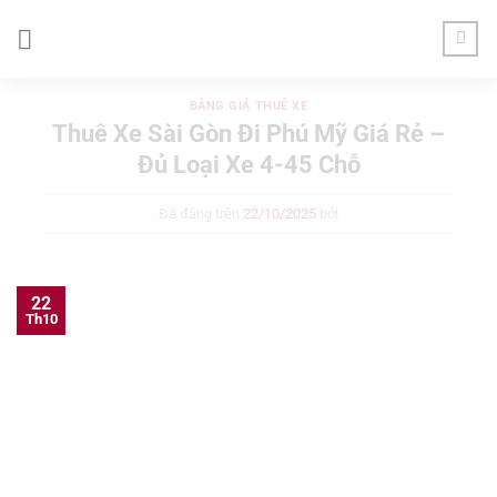
Chuyển
đến
nội
dung
BẢNG GIÁ THUÊ XE
Thuê Xe Sài Gòn Đi Phú Mỹ Giá Rẻ –
Đủ Loại Xe 4-45 Chỗ
Đã đăng trên
22/10/2025
bởi
22
Th10