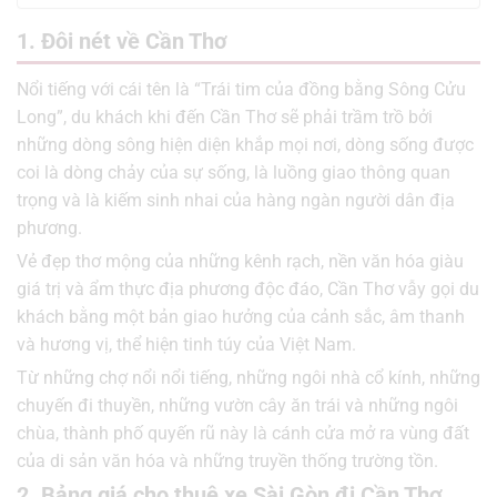
1. Đôi nét về Cần Thơ
Nổi tiếng với cái tên là “Trái tim của đồng bằng Sông Cửu
Long”, du khách khi đến Cần Thơ sẽ phải trầm trồ bởi
những dòng sông hiện diện khắp mọi nơi, dòng sống được
coi là dòng chảy của sự sống, là luồng giao thông quan
trọng và là kiếm sinh nhai của hàng ngàn người dân địa
phương.
Vẻ đẹp thơ mộng của những kênh rạch, nền văn hóa giàu
giá trị và ẩm thực địa phương độc đáo, Cần Thơ vẫy gọi du
khách bằng một bản giao hưởng của cảnh sắc, âm thanh
và hương vị, thể hiện tinh túy của Việt Nam.
Từ những chợ nổi nổi tiếng, những ngôi nhà cổ kính, những
chuyến đi thuyền, những vườn cây ăn trái và những ngôi
chùa, thành phố quyến rũ này là cánh cửa mở ra vùng đất
của di sản văn hóa và những truyền thống trường tồn.
2. Bảng giá cho thuê xe Sài Gòn đi Cần Thơ