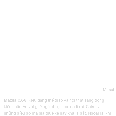
Mitsub
Mazda CX-8
: Kiểu dáng thể thao và nội thất sang trọng
kiếu châu Âu với ghế ngồi được bọc da tỉ mỉ. Chính vì
những điều đó mà giá thuê xe này khá là đắt. Ngoài ra, khi