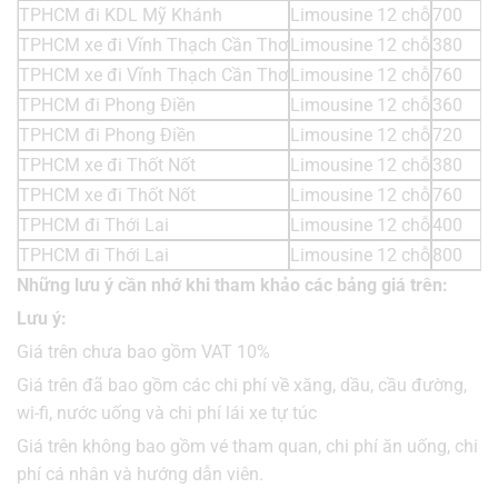
TPHCM đi KDL Mỹ Khánh
Limousine 12 chỗ
700
2
TPHCM xe đi Vĩnh Thạch Cần Thơ
Limousine 12 chỗ
380
1
TPHCM xe đi Vĩnh Thạch Cần Thơ
Limousine 12 chỗ
760
2
TPHCM đi Phong Điền
Limousine 12 chỗ
360
1
TPHCM đi Phong Điền
Limousine 12 chỗ
720
2
TPHCM xe đi Thốt Nốt
Limousine 12 chỗ
380
1
TPHCM xe đi Thốt Nốt
Limousine 12 chỗ
760
2
TPHCM đi Thới Lai
Limousine 12 chỗ
400
1
TPHCM đi Thới Lai
Limousine 12 chỗ
800
2
Những lưu ý cần nhớ khi tham khảo các bảng giá trên:
Lưu ý:
Giá trên chưa bao gồm VAT 10%
Giá trên đã bao gồm các chi phí về xăng, dầu, cầu đường,
wi-fi, nước uống và chi phí lái xe tự túc
Giá trên không bao gồm vé tham quan, chi phí ăn uống, chi
phí cá nhân và hướng dẫn viên.