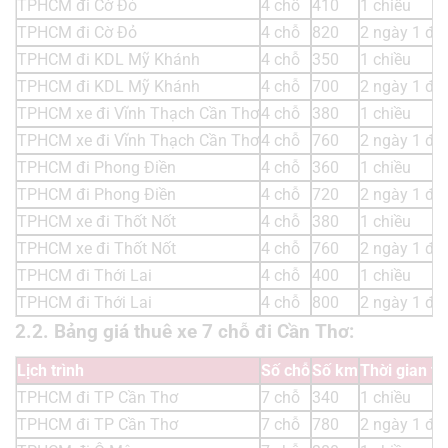
TPHCM đi Cờ Đỏ
4 chỗ
410
1 chiều
TPHCM đi Cờ Đỏ
4 chỗ
820
2 ngày 1 đ
TPHCM đi KDL Mỹ Khánh
4 chỗ
350
1 chiều
TPHCM đi KDL Mỹ Khánh
4 chỗ
700
2 ngày 1 đ
TPHCM xe đi Vĩnh Thạch Cần Thơ
4 chỗ
380
1 chiều
TPHCM xe đi Vĩnh Thạch Cần Thơ
4 chỗ
760
2 ngày 1 đ
TPHCM đi Phong Điền
4 chỗ
360
1 chiều
TPHCM đi Phong Điền
4 chỗ
720
2 ngày 1 đ
TPHCM xe đi Thốt Nốt
4 chỗ
380
1 chiều
TPHCM xe đi Thốt Nốt
4 chỗ
760
2 ngày 1 đ
TPHCM đi Thới Lai
4 chỗ
400
1 chiều
TPHCM đi Thới Lai
4 chỗ
800
2 ngày 1 đ
2.2. Bảng giá thuê xe 7 chỗ đi Cần Thơ:
Lịch trình
Số chỗ
Số km
Thời gian t
TPHCM đi TP Cần Thơ
7 chỗ
340
1 chiều
TPHCM đi TP Cần Thơ
7 chỗ
780
2 ngày 1 đ