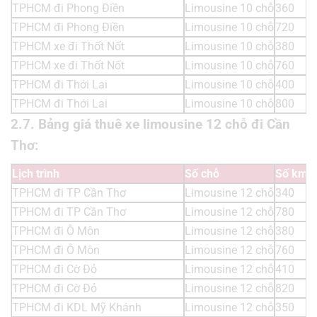
TPHCM đi Phong Điền
Limousine 10 chỗ
360
1
TPHCM đi Phong Điền
Limousine 10 chỗ
720
2
TPHCM xe đi Thốt Nốt
Limousine 10 chỗ
380
1
TPHCM xe đi Thốt Nốt
Limousine 10 chỗ
760
2
TPHCM đi Thới Lai
Limousine 10 chỗ
400
1
TPHCM đi Thới Lai
Limousine 10 chỗ
800
2
2.7. Bảng giá thuê xe limousine 12 chỗ đi Cần
Thơ:
Lịch trình
Số chỗ
Số km
T
TPHCM đi TP Cần Thơ
Limousine 12 chỗ
340
1
TPHCM đi TP Cần Thơ
Limousine 12 chỗ
780
2
TPHCM đi Ô Môn
Limousine 12 chỗ
380
1
TPHCM đi Ô Môn
Limousine 12 chỗ
760
2
TPHCM đi Cờ Đỏ
Limousine 12 chỗ
410
1
TPHCM đi Cờ Đỏ
Limousine 12 chỗ
820
2
TPHCM đi KDL Mỹ Khánh
Limousine 12 chỗ
350
1