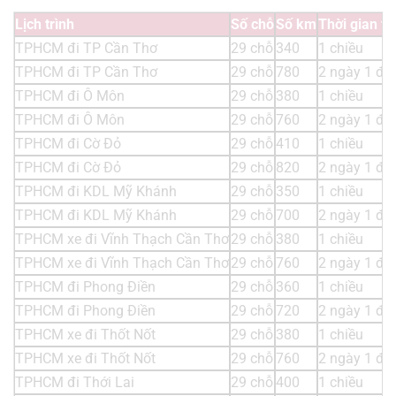
Lịch trình
Số chỗ
Số km
Thời gian t
TPHCM đi TP Cần Thơ
29 chỗ
340
1 chiều
TPHCM đi TP Cần Thơ
29 chỗ
780
2 ngày 1 đ
TPHCM đi Ô Môn
29 chỗ
380
1 chiều
TPHCM đi Ô Môn
29 chỗ
760
2 ngày 1 đ
TPHCM đi Cờ Đỏ
29 chỗ
410
1 chiều
TPHCM đi Cờ Đỏ
29 chỗ
820
2 ngày 1 đ
TPHCM đi KDL Mỹ Khánh
29 chỗ
350
1 chiều
TPHCM đi KDL Mỹ Khánh
29 chỗ
700
2 ngày 1 đ
TPHCM xe đi Vĩnh Thạch Cần Thơ
29 chỗ
380
1 chiều
TPHCM xe đi Vĩnh Thạch Cần Thơ
29 chỗ
760
2 ngày 1 đ
TPHCM đi Phong Điền
29 chỗ
360
1 chiều
TPHCM đi Phong Điền
29 chỗ
720
2 ngày 1 đ
TPHCM xe đi Thốt Nốt
29 chỗ
380
1 chiều
TPHCM xe đi Thốt Nốt
29 chỗ
760
2 ngày 1 đ
TPHCM đi Thới Lai
29 chỗ
400
1 chiều