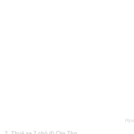
Hyu
2. Thuê xe 7 chỗ đi Cần Thơ