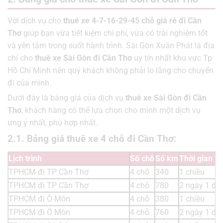
Với dịch vụ cho
thuê xe 4-7-16-29-45 chỗ giá rẻ đi Cần
Thơ
giúp bạn vừa tiết kiệm chi phí, vừa có trải nghiệm tốt
và yên tâm trong suốt hành trình. Sài Gòn Xuân Phát là địa
chỉ cho
thuê xe Sài Gòn đi Cần Thơ
uy tín nhất khu vực Tp
Hồ Chí Minh nên quý khách không phải lo lắng cho chuyến
đi của mình.
Dưới đây là bảng giá của dịch vụ
thuê xe Sài Gòn đi Cần
Thơ
, khách hàng có thể lựa chọn cho mình một dịch vụ
ưng ý nhất, phù hợp nhất.
2.1. Bảng giá thuê xe 4 chỗ đi Cần Thơ:
Lịch trình
Số chỗ
Số km
Thời gian t
TPHCM đi TP Cần Thơ
4 chỗ
340
1 chiều
TPHCM đi TP Cần Thơ
4 chỗ
780
2 ngày 1 đ
TPHCM đi Ô Môn
4 chỗ
380
1 chiều
TPHCM đi Ô Môn
4 chỗ
760
2 ngày 1 đ