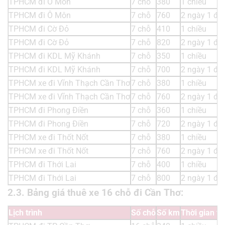
TPHCM đi Ô Môn
7 chỗ
380
1 chiều
TPHCM đi Ô Môn
7 chỗ
760
2 ngày 1 đ
TPHCM đi Cờ Đỏ
7 chỗ
410
1 chiều
TPHCM đi Cờ Đỏ
7 chỗ
820
2 ngày 1 đ
TPHCM đi KDL Mỹ Khánh
7 chỗ
350
1 chiều
TPHCM đi KDL Mỹ Khánh
7 chỗ
700
2 ngày 1 đ
TPHCM xe đi Vĩnh Thạch Cần Thơ
7 chỗ
380
1 chiều
TPHCM xe đi Vĩnh Thạch Cần Thơ
7 chỗ
760
2 ngày 1 đ
TPHCM đi Phong Điền
7 chỗ
360
1 chiều
TPHCM đi Phong Điền
7 chỗ
720
2 ngày 1 đ
TPHCM xe đi Thốt Nốt
7 chỗ
380
1 chiều
TPHCM xe đi Thốt Nốt
7 chỗ
760
2 ngày 1 đ
TPHCM đi Thới Lai
7 chỗ
400
1 chiều
TPHCM đi Thới Lai
7 chỗ
800
2 ngày 1 đ
2.3. Bảng giá thuê xe 16 chỗ đi Cần Thơ:
Lịch trình
Số chỗ
Số km
Thời gian t