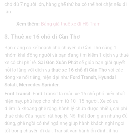
chở đủ 7 người lớn, hàng ghế thứ ba có thể hơi chật nếu đi
lâu.
Xem thêm:
Bảng giá thuê xe đi Hồ Tràm
3. Thuê xe 16 chỗ đi Cần Thơ
Bạn đang có kế hoạch cho chuyến đi Cần Thơ cùng 1
nhóm khá đông người và bạn đang tim kiếm 1 dịch vụ thuê
xe có chi phí rẻ.
Sài Gòn Xuân Phát
sẽ giúp bạn giải quyết
nỗi lo lắng với dịch vụ
thuê xe 16 chỗ đi Cần Thơ
với các
dòng xe nổi tiếng, hiện đại như
Ford Transit,
Hyundai
Solati
,
Mercedes Sprinter.
Ford Transit
: Ford Transit là mẫu xe 16 chỗ phổ biến nhất
hiện nay, phù hợp cho nhóm từ 10–15 người. Xe có ưu
điểm là khoang ghế rộng, hành lý chứa được nhiều, chi phí
thuê chia đầu người rất hợp lý. Nội thất đơn giản nhưng đủ
dùng, ghế ngồi có thể ngả nhẹ giúp hành khách nghỉ ngơi
tốt trong chuyến đi dài. Transit vận hành ổn định, ít hư