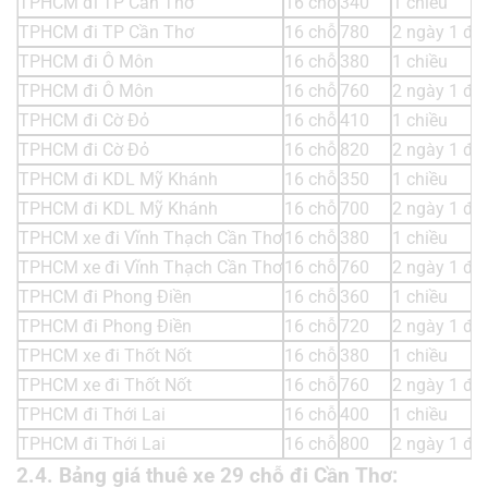
TPHCM đi TP Cần Thơ
16 chỗ
340
1 chiều
TPHCM đi TP Cần Thơ
16 chỗ
780
2 ngày 1 đ
TPHCM đi Ô Môn
16 chỗ
380
1 chiều
TPHCM đi Ô Môn
16 chỗ
760
2 ngày 1 đ
TPHCM đi Cờ Đỏ
16 chỗ
410
1 chiều
TPHCM đi Cờ Đỏ
16 chỗ
820
2 ngày 1 đ
TPHCM đi KDL Mỹ Khánh
16 chỗ
350
1 chiều
TPHCM đi KDL Mỹ Khánh
16 chỗ
700
2 ngày 1 đ
TPHCM xe đi Vĩnh Thạch Cần Thơ
16 chỗ
380
1 chiều
TPHCM xe đi Vĩnh Thạch Cần Thơ
16 chỗ
760
2 ngày 1 đ
TPHCM đi Phong Điền
16 chỗ
360
1 chiều
TPHCM đi Phong Điền
16 chỗ
720
2 ngày 1 đ
TPHCM xe đi Thốt Nốt
16 chỗ
380
1 chiều
TPHCM xe đi Thốt Nốt
16 chỗ
760
2 ngày 1 đ
TPHCM đi Thới Lai
16 chỗ
400
1 chiều
TPHCM đi Thới Lai
16 chỗ
800
2 ngày 1 đ
2.4. Bảng giá thuê xe 29 chỗ đi Cần Thơ: