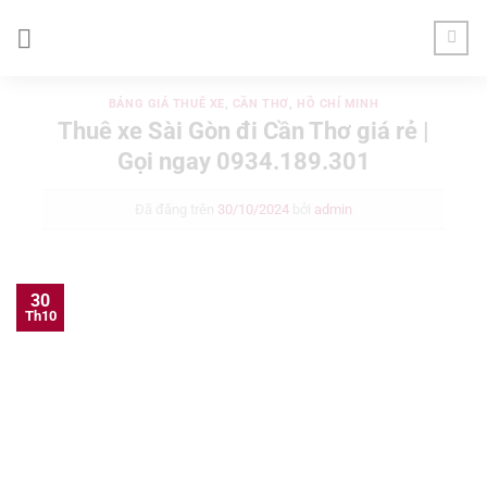
Chuyển
đến
nội
dung
BẢNG GIÁ THUÊ XE
,
CẦN THƠ
,
HỒ CHÍ MINH
Thuê xe Sài Gòn đi Cần Thơ giá rẻ |
Gọi ngay 0934.189.301
Đã đăng trên
30/10/2024
bởi
admin
30
Th10