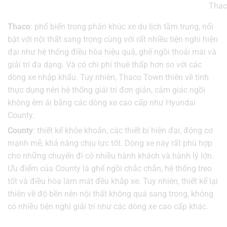
Thaco
Thaco
: phổ biến trong phân khúc xe du lịch tầm trung, nổi
bật với nội thất sang trọng cùng với rất nhiều tiện nghi hiện
đại như hệ thống điều hòa hiệu quả, ghế ngồi thoải mái và
giải trí đa dạng. Và có chi phí thuê thấp hơn so với các
dòng xe nhập khẩu. Tuy nhiên, Thaco Town thiên về tính
thực dụng nên hệ thống giải trí đơn giản, cảm giác ngồi
không êm ái bằng các dòng xe cao cấp như Hyundai
County.
County
: thiết kế khỏe khoắn, các thiết bị hiện đại, động cơ
mạnh mẽ, khả năng chịu lực tốt. Dòng xe này rất phù hợp
cho những chuyến đi có nhiều hành khách và hành lý lớn.
Ưu điểm của County là ghế ngồi chắc chắn, hệ thống treo
tốt và điều hòa làm mát đều khắp xe. Tuy nhiên, thiết kế lại
thiên về độ bền nên nội thất không quá sang trọng, không
có nhiều tiện nghi giải trí như các dòng xe cao cấp khác.