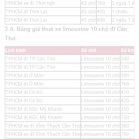
TPHCM xe đi Thốt Nốt
45 chỗ
760
2 ngày 1 đ
TPHCM đi Thới Lai
45 chỗ
400
1 chiều
TPHCM đi Thới Lai
45 chỗ
800
2 ngày 1 đ
2.6. Bảng giá thuê xe limousine 10 chỗ đi Cần
Thơ:
Lịch trình
Số chỗ
Số km
T
TPHCM đi TP Cần Thơ
Limousine 10 chỗ
340
1
TPHCM đi TP Cần Thơ
Limousine 10 chỗ
780
2
TPHCM đi Ô Môn
Limousine 10 chỗ
380
1
TPHCM đi Ô Môn
Limousine 10 chỗ
760
2
TPHCM đi Cờ Đỏ
Limousine 10 chỗ
410
1
TPHCM đi Cờ Đỏ
Limousine 10 chỗ
820
2
TPHCM đi KDL Mỹ Khánh
Limousine 10 chỗ
350
1
TPHCM đi KDL Mỹ Khánh
Limousine 10 chỗ
700
2
TPHCM xe đi Vĩnh Thạch Cần Thơ
Limousine 10 chỗ
380
1
TPHCM xe đi Vĩnh Thạch Cần Thơ
Limousine 10 chỗ
760
2