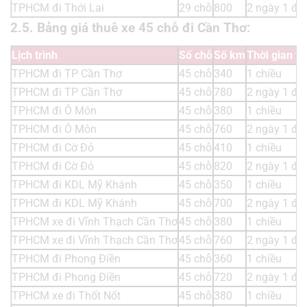
TPHCM đi Thới Lai
29 chỗ
800
2 ngày 1 đ
2.5. Bảng giá thuê xe 45 chỗ đi Cần Thơ:
Lịch trình
Số chỗ
Số km
Thời gian t
TPHCM đi TP Cần Thơ
45 chỗ
340
1 chiều
TPHCM đi TP Cần Thơ
45 chỗ
780
2 ngày 1 đ
TPHCM đi Ô Môn
45 chỗ
380
1 chiều
TPHCM đi Ô Môn
45 chỗ
760
2 ngày 1 đ
TPHCM đi Cờ Đỏ
45 chỗ
410
1 chiều
TPHCM đi Cờ Đỏ
45 chỗ
820
2 ngày 1 đ
TPHCM đi KDL Mỹ Khánh
45 chỗ
350
1 chiều
TPHCM đi KDL Mỹ Khánh
45 chỗ
700
2 ngày 1 đ
TPHCM xe đi Vĩnh Thạch Cần Thơ
45 chỗ
380
1 chiều
TPHCM xe đi Vĩnh Thạch Cần Thơ
45 chỗ
760
2 ngày 1 đ
TPHCM đi Phong Điền
45 chỗ
360
1 chiều
TPHCM đi Phong Điền
45 chỗ
720
2 ngày 1 đ
TPHCM xe đi Thốt Nốt
45 chỗ
380
1 chiều