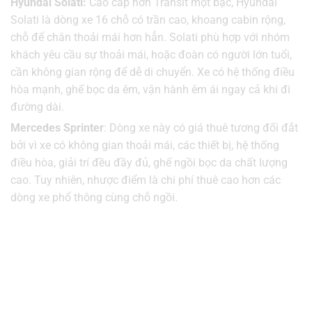
Hyundai Solati:
Cao cấp hơn Transit một bậc, Hyundai
Solati là dòng xe 16 chỗ có trần cao, khoang cabin rộng,
chỗ để chân thoải mái hơn hẳn. Solati phù hợp với nhóm
khách yêu cầu sự thoải mái, hoặc đoàn có người lớn tuổi,
cần không gian rộng để dễ di chuyển. Xe có hệ thống điều
hòa mạnh, ghế bọc da êm, vận hành êm ái ngay cả khi đi
đường dài.
Mercedes Sprinter
: Dòng xe này có giá thuê tương đối đắt
bởi vì xe có không gian thoải mái, các thiết bị, hệ thống
điều hòa, giải trí đều đầy đủ, ghế ngồi bọc da chất lượng
cao. Tuy nhiên, nhược điểm là chi phí thuê cao hơn các
dòng xe phổ thông cùng chỗ ngồi.