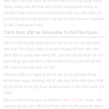
Nếu bạn cần một thuê xe limousine 9 chỗ Phú Quốc sang
trọng, đẳng cấp để đưa đón khách hàng quan trọng, di
chuyển thỏa mái hơn trong thời gian dài hay đơn giản chỉ
muốn tạo ấn tương chuyên nghiệp thì nên thuê xe Huyndai
Solati Limousine 9 chỗ.
Cách thức đặt xe limousine 9 chỗ Phú Quốc
Để có một chuyến tham gia vui vẻ, tư do và việc đưa đón
sân bay Phú Quốc diễn ra nhanh chóng thì bạn nên cần
phải đặt xe càng sớm càng tốt. Liên hệ với bộ phận tư vấn
bán hàng, gửi lịch trình ( nếu chưa có chúng tôi sẽ hỗ trợ)
để nhận được báo giá, chi tiết.
Nếu bạn đặt vào ngày lễ tết thì giá sẽ có sự biến động,
nhỉnh hơn ngày thường một ít, nên cân nhắc thời gian thật
kỹ để nhân được giá thuê xe limousine 9 chỗ Phú Quốc tốt
nhất.
Bạn có thể liên hệ qua số hotline:
0934 189 301
hoặc đến
công ty tại địa chỉ: 497/6A Phan Văn Trị, Phường An Nhơn,