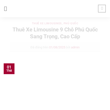
Chuyển
đến
nội
dung
THUÊ XE LIMOUSINES
,
PHÚ QUỐC
Thuê Xe Limousine 9 Chỗ Phú Quốc
Sang Trọng, Cao Cấp
Đã đăng trên
01/08/2025
bởi
admin
01
Th8