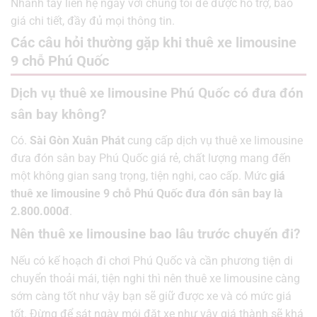
Nhanh tay liên hệ ngay với chúng tôi để được hỗ trợ, báo
giá chi tiết, đầy đủ mọi thông tin.
Các câu hỏi thường gặp khi thuê xe limousine
9 chỗ Phú Quốc
Dịch vụ thuê xe limousine Phú Quốc có đưa đón
sân bay không?
Có.
Sài Gòn Xuân Phát
cung cấp dịch vụ thuê xe limousine
đưa đón sân bay Phú Quốc giá rẻ, chất lượng mang đến
một không gian sang trọng, tiện nghi, cao cấp. Mức
giá
thuê xe limousine 9 chỗ Phú Quốc đưa đón sân bay là
2.800.000đ
.
Nên thuê xe limousine bao lâu trước chuyến đi?
Nếu có kế hoạch đi chơi Phú Quốc và cần phương tiện di
chuyển thoải mái, tiện nghi thì nên thuê xe limousine càng
sớm càng tốt như vậy bạn sẽ giữ được xe và có mức giá
tốt. Đừng để sát ngày mói đặt xe như vậy giá thành sẽ khá