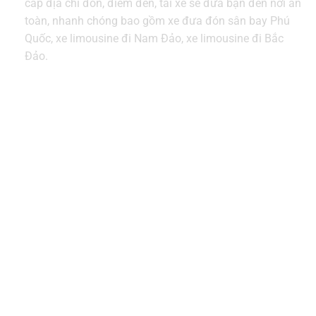
cấp địa chỉ đón, điểm đến, tài xế sẽ đưa bạn đến nơi an
toàn, nhanh chóng bao gồm xe đưa đón sân bay Phú
Quốc, xe limousine đi Nam Đảo, xe limousine đi Bắc
Đảo.