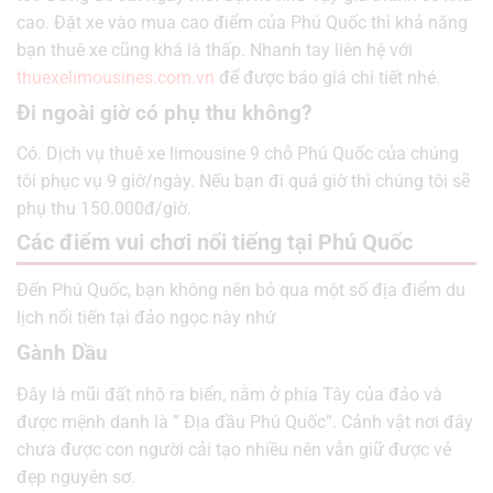
cao. Đặt xe vào mua cao điểm của Phú Quốc thì khả năng
bạn thuê xe cũng khá là thấp. Nhanh tay liên hệ với
thuexelimousines.com.vn
để được báo giá chi tiết nhé.
Đi ngoài giờ có phụ thu không?
Có. Dịch vụ thuê xe limousine 9 chỗ Phú Quốc của chúng
tôi phục vụ 9 giờ/ngày. Nếu bạn đi quá giờ thì chúng tôi sẽ
phụ thu 150.000đ/giờ.
Các điểm vui chơi nổi tiếng tại Phú Quốc
Đến Phú Quốc, bạn không nên bỏ qua một số địa điểm du
lịch nổi tiến tại đảo ngọc này nhứ
Gành Dầu
Đây là mũi đất nhô ra biển, nằm ở phía Tây của đảo và
được mệnh danh là ” Địa đầu Phú Quốc”. Cảnh vật nơi đây
chưa được con người cải tạo nhiều nên vẫn giữ được vẻ
đẹp nguyên sơ.