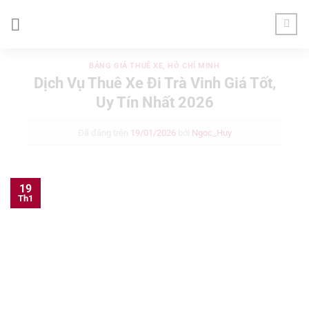
Chuyển
đến
nội
dung
BẢNG GIÁ THUÊ XE
,
HỒ CHÍ MINH
Dịch Vụ Thuê Xe Đi Trà Vinh Giá Tốt,
Uy Tín Nhất 2026
Đã đăng trên
19/01/2026
bởi
Ngoc_Huy
19
Th1