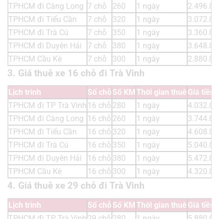
TPHCM đi Càng Long
7 chỗ
260
1 ngày
2.496.00
TPHCM đi Tiểu Cần
7 chỗ
320
1 ngày
3.072.00
TPHCM đi Trà Cú
7 chỗ
350
1 ngày
3.360.00
TPHCM đi Duyên Hải
7 chỗ
380
1 ngày
3.648.00
TPHCM Cầu Kè
7 chỗ
300
1 ngày
2.880.00
3. Giá thuê xe 16 chỗ đi Trà Vinh
Lịch trình
Số chỗ
Số KM
Thời gian thuê
Giá tiền
TPHCM đi TP Trà Vinh
16 chỗ
280
1 ngày
4.032.00
TPHCM đi Càng Long
16 chỗ
260
1 ngày
3.744.00
TPHCM đi Tiểu Cần
16 chỗ
320
1 ngày
4.608.00
TPHCM đi Trà Cú
16 chỗ
350
1 ngày
5.040.00
TPHCM đi Duyên Hải
16 chỗ
380
1 ngày
5.472.00
TPHCM Cầu Kè
16 chỗ
300
1 ngày
4.320.00
4. Giá thuê xe 29 chỗ đi Trà Vinh
Lịch trình
Số chỗ
Số KM
Thời gian thuê
Giá tiền
TPHCM đi TP Trà Vinh
29 chỗ
280
1 ngày
5.880.00