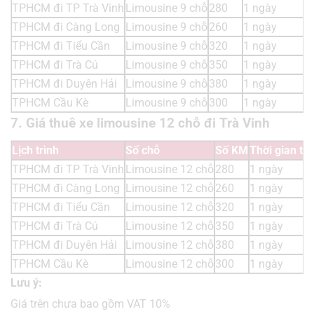
TPHCM đi TP Trà Vinh
Limousine 9 chỗ
280
1 ngày
TPHCM đi Càng Long
Limousine 9 chỗ
260
1 ngày
TPHCM đi Tiểu Cần
Limousine 9 chỗ
320
1 ngày
TPHCM đi Trà Cú
Limousine 9 chỗ
350
1 ngày
TPHCM đi Duyên Hải
Limousine 9 chỗ
380
1 ngày
TPHCM Cầu Kè
Limousine 9 chỗ
300
1 ngày
7. Giá thuê xe limousine 12 chỗ đi Trà Vinh
Lịch trình
Số chỗ
Số KM
Thời gian th
TPHCM đi TP Trà Vinh
Limousine 12 chỗ
280
1 ngày
TPHCM đi Càng Long
Limousine 12 chỗ
260
1 ngày
TPHCM đi Tiểu Cần
Limousine 12 chỗ
320
1 ngày
TPHCM đi Trà Cú
Limousine 12 chỗ
350
1 ngày
TPHCM đi Duyên Hải
Limousine 12 chỗ
380
1 ngày
TPHCM Cầu Kè
Limousine 12 chỗ
300
1 ngày
Lưu ý:
Giá trên chưa bao gồm VAT 10%