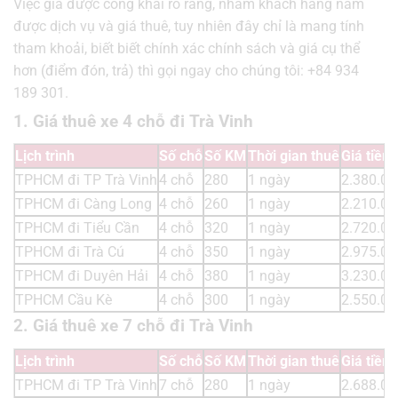
Việc giá được công khai rõ ràng, nhằm khách hàng nắm
được dịch vụ và giá thuê, tuy nhiên đây chỉ là mang tính
tham khoải, biết biết chính xác chính sách và giá cụ thể
hơn (điểm đón, trả) thì gọi ngay cho chúng tôi: +84 934
189 301.
1. Giá thuê xe 4 chỗ đi Trà Vinh
Lịch trình
Số chỗ
Số KM
Thời gian thuê
Giá tiền
TPHCM đi TP Trà Vinh
4 chỗ
280
1 ngày
2.380.00
TPHCM đi Càng Long
4 chỗ
260
1 ngày
2.210.00
TPHCM đi Tiểu Cần
4 chỗ
320
1 ngày
2.720.00
TPHCM đi Trà Cú
4 chỗ
350
1 ngày
2.975.00
TPHCM đi Duyên Hải
4 chỗ
380
1 ngày
3.230.00
TPHCM Cầu Kè
4 chỗ
300
1 ngày
2.550.00
2. Giá thuê xe 7 chỗ đi Trà Vinh
Lịch trình
Số chỗ
Số KM
Thời gian thuê
Giá tiền
TPHCM đi TP Trà Vinh
7 chỗ
280
1 ngày
2.688.00