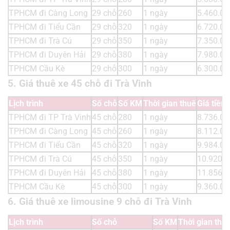
TPHCM đi Càng Long
29 chỗ
260
1 ngày
5.460.00
TPHCM đi Tiểu Cần
29 chỗ
320
1 ngày
6.720.00
TPHCM đi Trà Cú
29 chỗ
350
1 ngày
7.350.00
TPHCM đi Duyên Hải
29 chỗ
380
1 ngày
7.980.00
TPHCM Cầu Kè
29 chỗ
300
1 ngày
6.300.00
5. Giá thuê xe 45 chỗ đi Trà Vinh
Lịch trình
Số chỗ
Số KM
Thời gian thuê
Giá tiền
TPHCM đi TP Trà Vinh
45 chỗ
280
1 ngày
8.736.00
TPHCM đi Càng Long
45 chỗ
260
1 ngày
8.112.00
TPHCM đi Tiểu Cần
45 chỗ
320
1 ngày
9.984.00
TPHCM đi Trà Cú
45 chỗ
350
1 ngày
10.920.0
TPHCM đi Duyên Hải
45 chỗ
380
1 ngày
11.856.0
TPHCM Cầu Kè
45 chỗ
300
1 ngày
9.360.00
6. Giá thuê xe limousine 9 chỗ đi Trà Vinh
Lịch trình
Số chỗ
Số KM
Thời gian thu