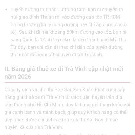
Tuyến đường thứ hai: Từ trung tâm, bạn di chuyển ra
nút giao Bình Thuận rồi vào đường cao tốc TP.HCM –
Trung Lương (lưu ý cung đường này chỉ áp dụng cho ô
tô). Sau khi đi hết khoảng 50km đường cao tốc, bạn rẽ
sang Quốc lộ 1A, đi tiếp 5km là đến thành phố Mỹ Tho.
Từ đây, bạn chỉ cần đi theo chỉ dẫn của tuyến đường
thứ nhất để hoàn tất chuyến đi tới Trà Vinh.
II. Bảng giá thuê xe đi Trà Vinh cập nhật mới
năm 2026
Công ty dịch vụ cho thuê xe Sài Gòn Xuân Phát cung cấp
bảng giá thuê xe đi Trà Vinh từ các quận huyện trên địa
bàn thành phố Hồ Chí Minh. đay là bảng giá tham khảo với
giá cạnh tranh và minh bạch, giúp quý khách hàng có thể
tiếp nhận được chi tiết các mức giá từ Sài Gòn đi các
huyện, xã của tỉnh Trà Vinh.