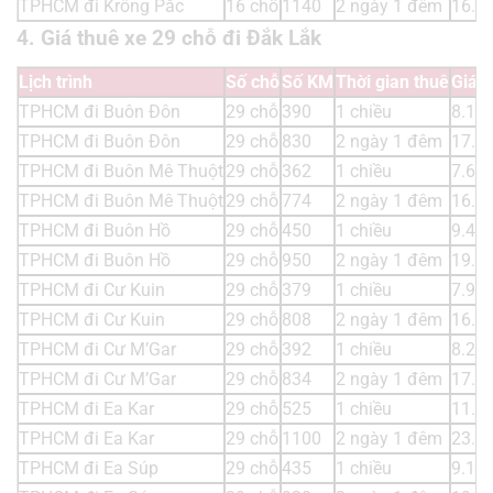
TPHCM đi Krông Pắc
16 chỗ
1140
2 ngày 1 đêm
16.4
4. Giá thuê xe 29 chỗ đi Đắk Lắk
Lịch trình
Số chỗ
Số KM
Thời gian thuê
Giá t
TPHCM đi Buôn Đôn
29 chỗ
390
1 chiều
8.19
TPHCM đi Buôn Đôn
29 chỗ
830
2 ngày 1 đêm
17.4
TPHCM đi Buôn Mê Thuột
29 chỗ
362
1 chiều
7.60
TPHCM đi Buôn Mê Thuột
29 chỗ
774
2 ngày 1 đêm
16.2
TPHCM đi Buôn Hồ
29 chỗ
450
1 chiều
9.45
TPHCM đi Buôn Hồ
29 chỗ
950
2 ngày 1 đêm
19.9
TPHCM đi Cư Kuin
29 chỗ
379
1 chiều
7.95
TPHCM đi Cư Kuin
29 chỗ
808
2 ngày 1 đêm
16.9
TPHCM đi Cư M’Gar
29 chỗ
392
1 chiều
8.23
TPHCM đi Cư M’Gar
29 chỗ
834
2 ngày 1 đêm
17.5
TPHCM đi Ea Kar
29 chỗ
525
1 chiều
11.0
TPHCM đi Ea Kar
29 chỗ
1100
2 ngày 1 đêm
23.1
TPHCM đi Ea Súp
29 chỗ
435
1 chiều
9.13