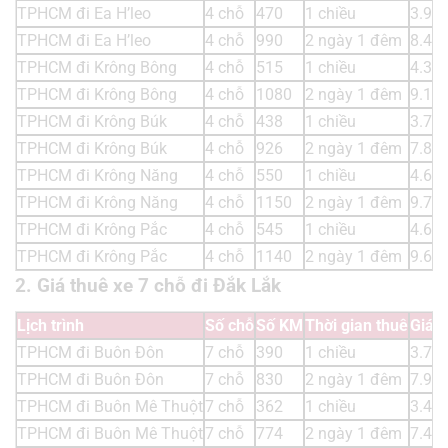
TPHCM đi Ea H’leo
4 chỗ
470
1 chiều
3.99
TPHCM đi Ea H’leo
4 chỗ
990
2 ngày 1 đêm
8.41
TPHCM đi Krông Bông
4 chỗ
515
1 chiều
4.37
TPHCM đi Krông Bông
4 chỗ
1080
2 ngày 1 đêm
9.18
TPHCM đi Krông Búk
4 chỗ
438
1 chiều
3.72
TPHCM đi Krông Búk
4 chỗ
926
2 ngày 1 đêm
7.87
TPHCM đi Krông Năng
4 chỗ
550
1 chiều
4.67
TPHCM đi Krông Năng
4 chỗ
1150
2 ngày 1 đêm
9.77
TPHCM đi Krông Pắc
4 chỗ
545
1 chiều
4.63
TPHCM đi Krông Pắc
4 chỗ
1140
2 ngày 1 đêm
9.69
2. Giá thuê xe 7 chỗ đi Đắk Lắk
Lịch trình
Số chỗ
Số KM
Thời gian thuê
Giá t
TPHCM đi Buôn Đôn
7 chỗ
390
1 chiều
3.74
TPHCM đi Buôn Đôn
7 chỗ
830
2 ngày 1 đêm
7.96
TPHCM đi Buôn Mê Thuột
7 chỗ
362
1 chiều
3.47
TPHCM đi Buôn Mê Thuột
7 chỗ
774
2 ngày 1 đêm
7.43