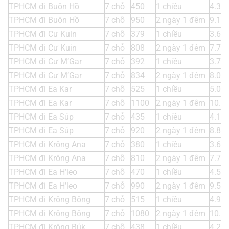
TPHCM đi Buôn Hồ
7 chỗ
450
1 chiều
4.32
TPHCM đi Buôn Hồ
7 chỗ
950
2 ngày 1 đêm
9.12
TPHCM đi Cư Kuin
7 chỗ
379
1 chiều
3.63
TPHCM đi Cư Kuin
7 chỗ
808
2 ngày 1 đêm
7.75
TPHCM đi Cư M’Gar
7 chỗ
392
1 chiều
3.76
TPHCM đi Cư M’Gar
7 chỗ
834
2 ngày 1 đêm
8.00
TPHCM đi Ea Kar
7 chỗ
525
1 chiều
5.04
TPHCM đi Ea Kar
7 chỗ
1100
2 ngày 1 đêm
10.5
TPHCM đi Ea Súp
7 chỗ
435
1 chiều
4.17
TPHCM đi Ea Súp
7 chỗ
920
2 ngày 1 đêm
8.83
TPHCM đi Krông Ana
7 chỗ
380
1 chiều
3.64
TPHCM đi Krông Ana
7 chỗ
810
2 ngày 1 đêm
7.77
TPHCM đi Ea H’leo
7 chỗ
470
1 chiều
4.51
TPHCM đi Ea H’leo
7 chỗ
990
2 ngày 1 đêm
9.50
TPHCM đi Krông Bông
7 chỗ
515
1 chiều
4.94
TPHCM đi Krông Bông
7 chỗ
1080
2 ngày 1 đêm
10.3
TPHCM đi Krông Búk
7 chỗ
438
1 chiều
4.20