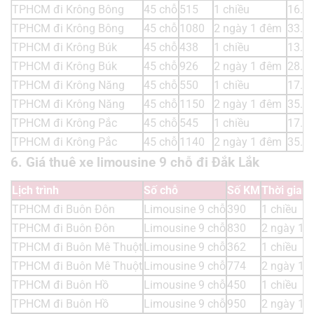
TPHCM đi Krông Bông
45 chỗ
515
1 chiều
16.0
TPHCM đi Krông Bông
45 chỗ
1080
2 ngày 1 đêm
33.6
TPHCM đi Krông Búk
45 chỗ
438
1 chiều
13.6
TPHCM đi Krông Búk
45 chỗ
926
2 ngày 1 đêm
28.8
TPHCM đi Krông Năng
45 chỗ
550
1 chiều
17.1
TPHCM đi Krông Năng
45 chỗ
1150
2 ngày 1 đêm
35.8
TPHCM đi Krông Pắc
45 chỗ
545
1 chiều
17.0
TPHCM đi Krông Pắc
45 chỗ
1140
2 ngày 1 đêm
35.5
6. Giá thuê xe limousine 9 chỗ đi Đắk Lắk
Lịch trình
Số chỗ
Số KM
Thời gian 
TPHCM đi Buôn Đôn
Limousine 9 chỗ
390
1 chiều
TPHCM đi Buôn Đôn
Limousine 9 chỗ
830
2 ngày 1 
TPHCM đi Buôn Mê Thuột
Limousine 9 chỗ
362
1 chiều
TPHCM đi Buôn Mê Thuột
Limousine 9 chỗ
774
2 ngày 1 
TPHCM đi Buôn Hồ
Limousine 9 chỗ
450
1 chiều
TPHCM đi Buôn Hồ
Limousine 9 chỗ
950
2 ngày 1 