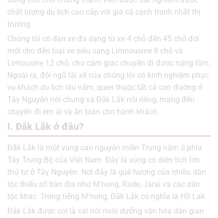
chất lượng du lịch cao cấp với giá cả cạnh tranh nhất thị
trường.
Chúng tôi có dàn xe đa dạng từ xe 4 chỗ đến 45 chỗ đời
mới cho đến loại xe siêu sang Limnousine 9 chỗ và
Limousine 12 chỗ, cho cảm giác chuyến đi được nâng tầm.
Ngoài ra, đội ngũ tài xế của chúng tôi có kinh nghiệm phục
vụ khách du lịch lâu năm, quen thuộc tất cả con đường ở
Tây Nguyên nói chung và Đắk Lắk nói riêng, mang đến
chuyến đi êm ái và ăn toàn cho hành khách.
I. Đắk Lắk ở đâu?
Đắk Lắk là một vùng cao nguyên miền Trung nằm ở phía
Tây Trung Bộ của Việt Nam. Đây là vùng có diện tích lớn
thứ tư ở Tây Nguyên. Nơi đây là quê hương của nhiều dân
tộc thiểu số bản địa như M’nong, Rade, Jarai và các dân
tộc khác. Trong tiếng M’nong, Đắk Lắk có nghĩa là Hồ Lak.
Đắk Lắk được coi là cái nôi nuôi dưỡng văn hóa dân gian