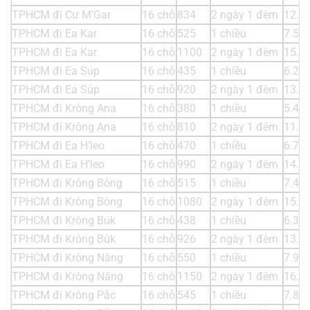
TPHCM đi Cư M’Gar
16 chỗ
834
2 ngày 1 đêm
12.0
TPHCM đi Ea Kar
16 chỗ
525
1 chiều
7.56
TPHCM đi Ea Kar
16 chỗ
1100
2 ngày 1 đêm
15.8
TPHCM đi Ea Súp
16 chỗ
435
1 chiều
6.26
TPHCM đi Ea Súp
16 chỗ
920
2 ngày 1 đêm
13.2
TPHCM đi Krông Ana
16 chỗ
380
1 chiều
5.47
TPHCM đi Krông Ana
16 chỗ
810
2 ngày 1 đêm
11.6
TPHCM đi Ea H’leo
16 chỗ
470
1 chiều
6.76
TPHCM đi Ea H’leo
16 chỗ
990
2 ngày 1 đêm
14.2
TPHCM đi Krông Bông
16 chỗ
515
1 chiều
7.41
TPHCM đi Krông Bông
16 chỗ
1080
2 ngày 1 đêm
15.5
TPHCM đi Krông Búk
16 chỗ
438
1 chiều
6.30
TPHCM đi Krông Búk
16 chỗ
926
2 ngày 1 đêm
13.3
TPHCM đi Krông Năng
16 chỗ
550
1 chiều
7.92
TPHCM đi Krông Năng
16 chỗ
1150
2 ngày 1 đêm
16.5
TPHCM đi Krông Pắc
16 chỗ
545
1 chiều
7.84