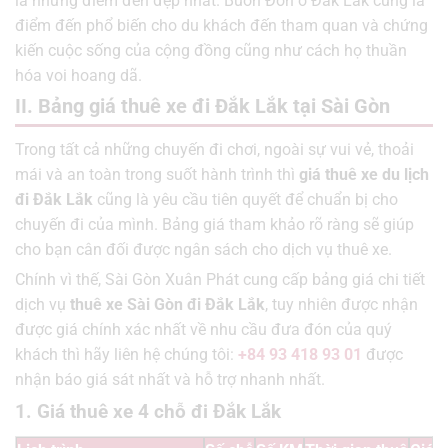
là những điểm đến đẹp nhất. Buôn Đồn ở Đắk Lắk cũng là
điểm đến phổ biến cho du khách đến tham quan và chứng
kiến ​​cuộc sống của cộng đồng cũng như cách họ thuần
hóa voi hoang dã.
II. Bảng giá thuê xe đi Đắk Lắk tại Sài Gòn
Trong tất cả những chuyến đi chơi, ngoài sự vui vẻ, thoải
mái và an toàn trong suốt hành trình thì
giá thuê xe du lịch
đi Đắk Lắk
cũng là yêu cầu tiên quyết để chuẩn bị cho
chuyến đi của mình. Bảng giá tham khảo rõ ràng sẽ giúp
cho bạn cân đối được ngân sách cho dịch vụ thuê xe.
Chính vì thế, Sài Gòn Xuân Phát cung cấp bảng giá chi tiết
dịch vụ
thuê xe Sài Gòn đi Đắk Lắk
, tuy nhiên được nhận
được giá chính xác nhất về nhu cầu đưa đón của quý
khách thì hãy liên hệ chúng tôi:
+84 93 418 93 01
được
nhận báo giá sát nhất và hỗ trợ nhanh nhất.
1. Giá thuê xe 4 chỗ đi Đắk Lắk