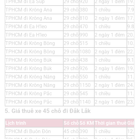
TPHCM đi Ea Súp
29 chỗ
920
2 ngày 1 đêm
19.3
TPHCM đi Krông Ana
29 chỗ
380
1 chiều
7.98
TPHCM đi Krông Ana
29 chỗ
810
2 ngày 1 đêm
17.0
TPHCM đi Ea H’leo
29 chỗ
470
1 chiều
9.87
TPHCM đi Ea H’leo
29 chỗ
990
2 ngày 1 đêm
20.7
TPHCM đi Krông Bông
29 chỗ
515
1 chiều
10.8
TPHCM đi Krông Bông
29 chỗ
1080
2 ngày 1 đêm
22.6
TPHCM đi Krông Búk
29 chỗ
438
1 chiều
9.19
TPHCM đi Krông Búk
29 chỗ
926
2 ngày 1 đêm
19.4
TPHCM đi Krông Năng
29 chỗ
550
1 chiều
11.5
TPHCM đi Krông Năng
29 chỗ
1150
2 ngày 1 đêm
24.1
TPHCM đi Krông Pắc
29 chỗ
545
1 chiều
11.4
TPHCM đi Krông Pắc
29 chỗ
1140
2 ngày 1 đêm
23.9
5. Giá thuê xe 45 chỗ đi Đắk Lắk
Lịch trình
Số chỗ
Số KM
Thời gian thuê
Giá t
TPHCM đi Buôn Đôn
45 chỗ
390
1 chiều
12.1