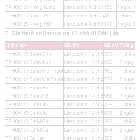
TPHCM đi Krông Năng
Limousine 9 chỗ
1150
2 ngày 1 
TPHCM đi Krông Pắc
Limousine 9 chỗ
545
1 chiều
TPHCM đi Krông Pắc
Limousine 9 chỗ
1140
2 ngày 1 
7. Giá thuê xe limousine 12 chỗ đi Đắk Lắk
Lịch trình
Số chỗ
Số KM
Thời gia
TPHCM đi Buôn Đôn
Limousine 12 chỗ
390
1 chiều
TPHCM đi Buôn Đôn
Limousine 12 chỗ
830
2 ngày 1
TPHCM đi Buôn Mê Thuột
Limousine 12 chỗ
362
1 chiều
TPHCM đi Buôn Mê Thuột
Limousine 12 chỗ
774
2 ngày 1
TPHCM đi Buôn Hồ
Limousine 12 chỗ
450
1 chiều
TPHCM đi Buôn Hồ
Limousine 12 chỗ
950
2 ngày 1
TPHCM đi Cư Kuin
Limousine 12 chỗ
379
1 chiều
TPHCM đi Cư Kuin
Limousine 12 chỗ
808
2 ngày 1
TPHCM đi Cư M’Gar
Limousine 12 chỗ
392
1 chiều
TPHCM đi Cư M’Gar
Limousine 12 chỗ
834
2 ngày 1
TPHCM đi Ea Kar
Limousine 12 chỗ
525
1 chiều