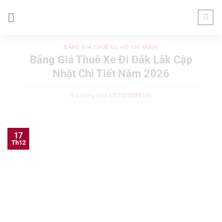
Chuyển
đến
nội
dung
BẢNG GIÁ THUÊ XE
,
HỒ CHÍ MINH
Bảng Giá Thuê Xe Đi Đắk Lắk Cập
Nhật Chi Tiết Năm 2026
Đã đăng trên
17/12/2025
bởi
17
Th12