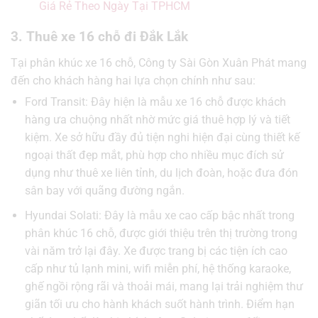
Giá Rẻ Theo Ngày Tại TPHCM
3. Thuê xe 16 chỗ đi Đắk Lắk
Tại phân khúc xe 16 chỗ, Công ty Sài Gòn Xuân Phát mang
đến cho khách hàng hai lựa chọn chính như sau:
Ford Transit: Đây hiện là mẫu xe 16 chỗ được khách
hàng ưa chuộng nhất nhờ mức giá thuê hợp lý và tiết
kiệm. Xe sở hữu đầy đủ tiện nghi hiện đại cùng thiết kế
ngoại thất đẹp mắt, phù hợp cho nhiều mục đích sử
dụng như thuê xe liên tỉnh, du lịch đoàn, hoặc đưa đón
sân bay với quãng đường ngắn.
Hyundai Solati: Đây là mẫu xe cao cấp bậc nhất trong
phân khúc 16 chỗ, được giới thiệu trên thị trường trong
vài năm trở lại đây. Xe được trang bị các tiện ích cao
cấp như tủ lạnh mini, wifi miễn phí, hệ thống karaoke,
ghế ngồi rộng rãi và thoải mái, mang lại trải nghiệm thư
giãn tối ưu cho hành khách suốt hành trình. Điểm hạn