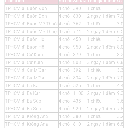
Lịch trình
Số chỗ
Số KM
Thời gian thuê
Giá t
TPHCM đi Buôn Đôn
4 chỗ
390
1 chiều
3.31
TPHCM đi Buôn Đôn
4 chỗ
830
2 ngày 1 đêm
7.05
TPHCM đi Buôn Mê Thuột
4 chỗ
362
1 chiều
3.07
TPHCM đi Buôn Mê Thuột
4 chỗ
774
2 ngày 1 đêm
6.57
TPHCM đi Buôn Hồ
4 chỗ
450
1 chiều
3.82
TPHCM đi Buôn Hồ
4 chỗ
950
2 ngày 1 đêm
8.07
TPHCM đi Cư Kuin
4 chỗ
379
1 chiều
3.22
TPHCM đi Cư Kuin
4 chỗ
808
2 ngày 1 đêm
6.86
TPHCM đi Cư M’Gar
4 chỗ
392
1 chiều
3.33
TPHCM đi Cư M’Gar
4 chỗ
834
2 ngày 1 đêm
7.08
TPHCM đi Ea Kar
4 chỗ
525
1 chiều
4.46
TPHCM đi Ea Kar
4 chỗ
1100
2 ngày 1 đêm
9.35
TPHCM đi Ea Súp
4 chỗ
435
1 chiều
3.69
TPHCM đi Ea Súp
4 chỗ
920
2 ngày 1 đêm
7.82
TPHCM đi Krông Ana
4 chỗ
380
1 chiều
3.23
TPHCM đi Krông Ana
4 chỗ
810
2 ngày 1 đêm
6.88