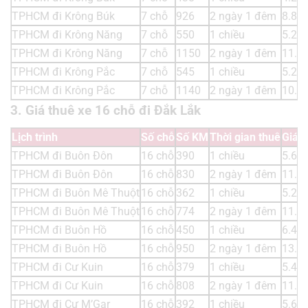
TPHCM đi Krông Búk
7 chỗ
926
2 ngày 1 đêm
8.88
TPHCM đi Krông Năng
7 chỗ
550
1 chiều
5.28
TPHCM đi Krông Năng
7 chỗ
1150
2 ngày 1 đêm
11.0
TPHCM đi Krông Pắc
7 chỗ
545
1 chiều
5.23
TPHCM đi Krông Pắc
7 chỗ
1140
2 ngày 1 đêm
10.9
3. Giá thuê xe 16 chỗ đi Đắk Lắk
Lịch trình
Số chỗ
Số KM
Thời gian thuê
Giá t
TPHCM đi Buôn Đôn
16 chỗ
390
1 chiều
5.61
TPHCM đi Buôn Đôn
16 chỗ
830
2 ngày 1 đêm
11.9
TPHCM đi Buôn Mê Thuột
16 chỗ
362
1 chiều
5.21
TPHCM đi Buôn Mê Thuột
16 chỗ
774
2 ngày 1 đêm
11.1
TPHCM đi Buôn Hồ
16 chỗ
450
1 chiều
6.48
TPHCM đi Buôn Hồ
16 chỗ
950
2 ngày 1 đêm
13.6
TPHCM đi Cư Kuin
16 chỗ
379
1 chiều
5.45
TPHCM đi Cư Kuin
16 chỗ
808
2 ngày 1 đêm
11.6
TPHCM đi Cư M’Gar
16 chỗ
392
1 chiều
5.64