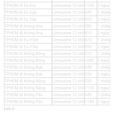
TPHCM đi Ea Kar
Limousine 12 chỗ
1100
2 ngày 1
TPHCM đi Ea Súp
Limousine 12 chỗ
435
1 chiều
TPHCM đi Ea Súp
Limousine 12 chỗ
920
2 ngày 1
TPHCM đi Krông Ana
Limousine 12 chỗ
380
1 chiều
TPHCM đi Krông Ana
Limousine 12 chỗ
810
2 ngày 1
TPHCM đi Ea H’leo
Limousine 12 chỗ
470
1 chiều
TPHCM đi Ea H’leo
Limousine 12 chỗ
990
2 ngày 1
TPHCM đi Krông Bông
Limousine 12 chỗ
515
1 chiều
TPHCM đi Krông Bông
Limousine 12 chỗ
1080
2 ngày 1
TPHCM đi Krông Búk
Limousine 12 chỗ
438
1 chiều
TPHCM đi Krông Búk
Limousine 12 chỗ
926
2 ngày 1
TPHCM đi Krông Năng
Limousine 12 chỗ
550
1 chiều
TPHCM đi Krông Năng
Limousine 12 chỗ
1150
2 ngày 1
TPHCM đi Krông Pắc
Limousine 12 chỗ
545
1 chiều
TPHCM đi Krông Pắc
Limousine 12 chỗ
1140
2 ngày 1
Lưu ý: