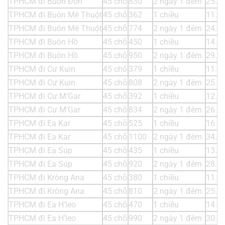
TPHCM đi Buôn Đôn
45 chỗ
830
2 ngày 1 đêm
25.8
TPHCM đi Buôn Mê Thuột
45 chỗ
362
1 chiều
11.2
TPHCM đi Buôn Mê Thuột
45 chỗ
774
2 ngày 1 đêm
24.1
TPHCM đi Buôn Hồ
45 chỗ
450
1 chiều
14.0
TPHCM đi Buôn Hồ
45 chỗ
950
2 ngày 1 đêm
29.6
TPHCM đi Cư Kuin
45 chỗ
379
1 chiều
11.8
TPHCM đi Cư Kuin
45 chỗ
808
2 ngày 1 đêm
25.2
TPHCM đi Cư M’Gar
45 chỗ
392
1 chiều
12.2
TPHCM đi Cư M’Gar
45 chỗ
834
2 ngày 1 đêm
26.0
TPHCM đi Ea Kar
45 chỗ
525
1 chiều
16.3
TPHCM đi Ea Kar
45 chỗ
1100
2 ngày 1 đêm
34.3
TPHCM đi Ea Súp
45 chỗ
435
1 chiều
13.5
TPHCM đi Ea Súp
45 chỗ
920
2 ngày 1 đêm
28.7
TPHCM đi Krông Ana
45 chỗ
380
1 chiều
11.8
TPHCM đi Krông Ana
45 chỗ
810
2 ngày 1 đêm
25.2
TPHCM đi Ea H’leo
45 chỗ
470
1 chiều
14.6
TPHCM đi Ea H’leo
45 chỗ
990
2 ngày 1 đêm
30.8