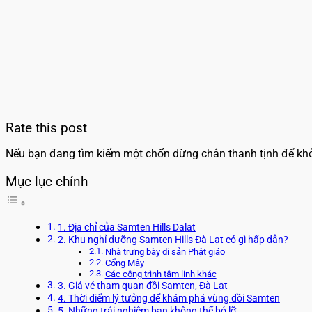
Rate this post
Nếu bạn đang tìm kiếm một chốn dừng chân thanh tịnh để khởi
Mục lục chính
1. Địa chỉ của Samten Hills Dalat
2. Khu nghỉ dưỡng Samten Hills Đà Lạt có gì hấp dẫn?
Nhà trưng bày di sản Phật giáo
Cổng Mây
Các công trình tâm linh khác
3. Giá vé tham quan đồi Samten, Đà Lạt
4. Thời điểm lý tưởng để khám phá vùng đồi Samten
5. Những trải nghiệm bạn không thể bỏ lỡ