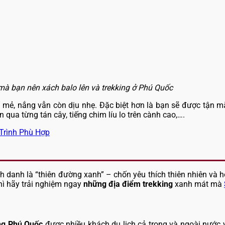
mà bạn nên xách balo lên và trekking ở Phú Quốc
át mẻ, nắng vẫn còn dịu nhẹ. Đặc biệt hơn là bạn sẽ được tận 
ua từng tán cây, tiếng chim líu lo trên cành cao,….
 Trình Phù Hợp
 danh là “thiên đường xanh” – chốn yêu thích thiên nhiên và
hì hãy trải nghiệm ngay
những địa điểm trekking
xanh mát mà
ng Phú Quốc
được nhiều khách du lịch cả trong và ngoài nước y