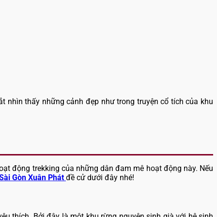
mắt nhìn thấy những cảnh đẹp như trong truyện cổ tích của khu
 hoạt động trekking của những dân đam mê hoạt động này. Nếu
Sài Gòn Xuân Phát
đề cử dưới đây nhé!
êu thích. Bởi đây là một khu rừng nguyên sinh già với hệ sinh