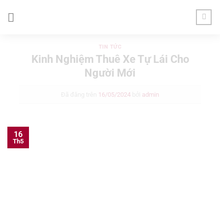
Chuyển
đến
nội
dung
TIN TỨC
Kinh Nghiệm Thuê Xe Tự Lái Cho
Người Mới
Đã đăng trên
16/05/2024
bởi
admin
16
Th5