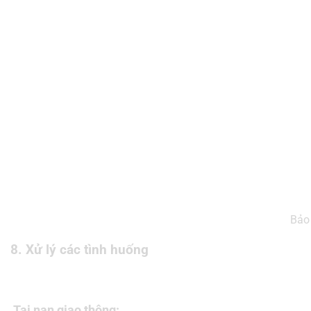
Bảo
8. Xử lý các tình huống
Tai nạn giao thông: