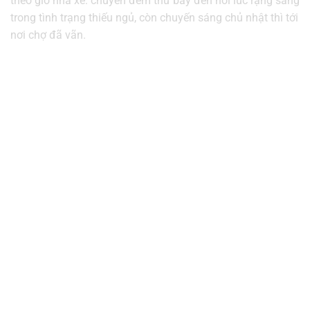
theo giờ nhà xe: chuyến đêm thứ bảy đến nơi lúc rạng sáng
trong tình trạng thiếu ngủ, còn chuyến sáng chủ nhật thì tới
nơi chợ đã vãn.