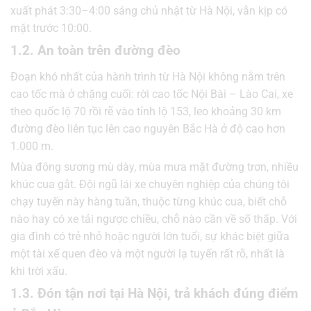
xuất phát 3:30–4:00 sáng chủ nhật từ Hà Nội, vẫn kịp có
mặt trước 10:00.
1.2. An toàn trên đường đèo
Đoạn khó nhất của hành trình từ Hà Nội không nằm trên
cao tốc mà ở chặng cuối: rời cao tốc Nội Bài – Lào Cai, xe
theo quốc lộ 70 rồi rẽ vào tỉnh lộ 153, leo khoảng 30 km
đường đèo liên tục lên cao nguyên Bắc Hà ở độ cao hơn
1.000 m.
Mùa đông sương mù dày, mùa mưa mặt đường trơn, nhiều
khúc cua gắt. Đội ngũ lái xe chuyên nghiệp của chúng tôi
chạy tuyến này hàng tuần, thuộc từng khúc cua, biết chỗ
nào hay có xe tải ngược chiều, chỗ nào cần về số thấp. Với
gia đình có trẻ nhỏ hoặc người lớn tuổi, sự khác biệt giữa
một tài xế quen đèo và một người lạ tuyến rất rõ, nhất là
khi trời xấu.
1.3. Đón tận nơi tại Hà Nội, trả khách đúng điểm