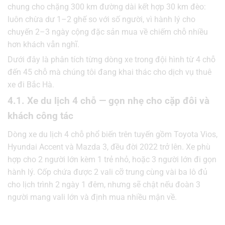
chung cho chặng 300 km đường dài kết hợp 30 km đèo:
luôn chừa dư 1–2 ghế so với số người, vì hành lý cho
chuyến 2–3 ngày cộng đặc sản mua về chiếm chỗ nhiều
hơn khách vẫn nghĩ.
Dưới đây là phân tích từng dòng xe trong đội hình từ 4 chỗ
đến 45 chỗ mà chúng tôi đang khai thác cho dịch vụ thuê
xe đi Bắc Hà.
4.1. Xe du lịch 4 chỗ — gọn nhẹ cho cặp đôi và
khách công tác
Dòng xe du lịch 4 chỗ phổ biến trên tuyến gồm Toyota Vios,
Hyundai Accent và Mazda 3, đều đời 2022 trở lên. Xe phù
hợp cho 2 người lớn kèm 1 trẻ nhỏ, hoặc 3 người lớn đi gọn
hành lý. Cốp chứa được 2 vali cỡ trung cùng vài ba lô đủ
cho lịch trình 2 ngày 1 đêm, nhưng sẽ chật nếu đoàn 3
người mang vali lớn và định mua nhiều mận về.