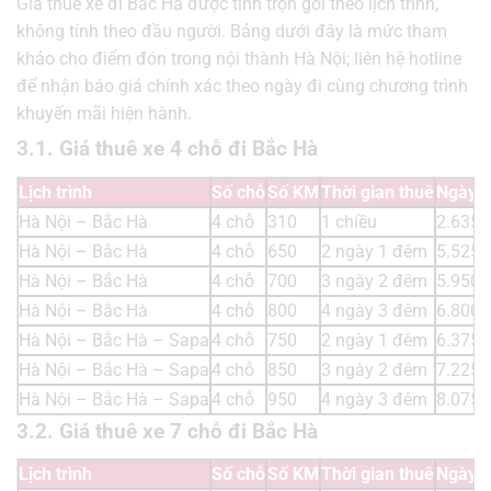
Giá thuê xe đi Bắc Hà được tính trọn gói theo lịch trình,
không tính theo đầu người. Bảng dưới đây là mức tham
khảo cho điểm đón trong nội thành Hà Nội; liên hệ hotline
để nhận báo giá chính xác theo ngày đi cùng chương trình
khuyến mãi hiện hành.
3.1. Giá thuê xe 4 chỗ đi Bắc Hà
Lịch trình
Số chỗ
Số KM
Thời gian thuê
Ngày t
Hà Nội – Bắc Hà
4 chỗ
310
1 chiều
2.635.
Hà Nội – Bắc Hà
4 chỗ
650
2 ngày 1 đêm
5.525.
Hà Nội – Bắc Hà
4 chỗ
700
3 ngày 2 đêm
5.950.
Hà Nội – Bắc Hà
4 chỗ
800
4 ngày 3 đêm
6.800.
Hà Nội – Bắc Hà – Sapa
4 chỗ
750
2 ngày 1 đêm
6.375.
Hà Nội – Bắc Hà – Sapa
4 chỗ
850
3 ngày 2 đêm
7.225.
Hà Nội – Bắc Hà – Sapa
4 chỗ
950
4 ngày 3 đêm
8.075.
3.2. Giá thuê xe 7 chỗ đi Bắc Hà
Lịch trình
Số chỗ
Số KM
Thời gian thuê
Ngày t