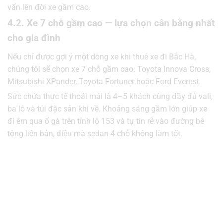
vấn lên đời xe gầm cao.
4.2. Xe 7 chỗ gầm cao — lựa chọn cân bằng nhất
cho gia đình
Nếu chỉ được gợi ý một dòng xe khi thuê xe đi Bắc Hà,
chúng tôi sẽ chọn xe 7 chỗ gầm cao: Toyota Innova Cross,
Mitsubishi XPander, Toyota Fortuner hoặc Ford Everest.
Sức chứa thực tế thoải mái là 4–5 khách cùng đầy đủ vali,
ba lô và túi đặc sản khi về. Khoảng sáng gầm lớn giúp xe
đi êm qua ổ gà trên tỉnh lộ 153 và tự tin rẽ vào đường bê
tông liên bản, điều mà sedan 4 chỗ không làm tốt.