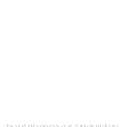
Khách khởi hành sớm chưa kịp ăn có thể dặn tài xế dừng