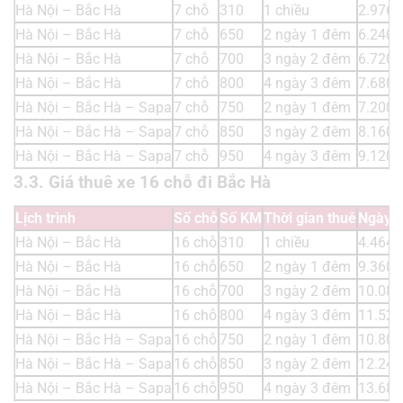
Hà Nội – Bắc Hà
7 chỗ
310
1 chiều
2.976.
Hà Nội – Bắc Hà
7 chỗ
650
2 ngày 1 đêm
6.240.
Hà Nội – Bắc Hà
7 chỗ
700
3 ngày 2 đêm
6.720.
Hà Nội – Bắc Hà
7 chỗ
800
4 ngày 3 đêm
7.680.
Hà Nội – Bắc Hà – Sapa
7 chỗ
750
2 ngày 1 đêm
7.200.
Hà Nội – Bắc Hà – Sapa
7 chỗ
850
3 ngày 2 đêm
8.160.
Hà Nội – Bắc Hà – Sapa
7 chỗ
950
4 ngày 3 đêm
9.120.
3.3. Giá thuê xe 16 chỗ đi Bắc Hà
Lịch trình
Số chỗ
Số KM
Thời gian thuê
Ngày t
Hà Nội – Bắc Hà
16 chỗ
310
1 chiều
4.464.
Hà Nội – Bắc Hà
16 chỗ
650
2 ngày 1 đêm
9.360.
Hà Nội – Bắc Hà
16 chỗ
700
3 ngày 2 đêm
10.080
Hà Nội – Bắc Hà
16 chỗ
800
4 ngày 3 đêm
11.520
Hà Nội – Bắc Hà – Sapa
16 chỗ
750
2 ngày 1 đêm
10.800
Hà Nội – Bắc Hà – Sapa
16 chỗ
850
3 ngày 2 đêm
12.240
Hà Nội – Bắc Hà – Sapa
16 chỗ
950
4 ngày 3 đêm
13.680