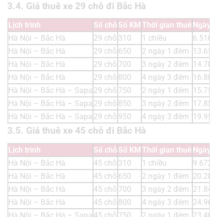
3.4. Giá thuê xe 29 chỗ đi Bắc Hà
Lịch trình
Số chỗ
Số KM
Thời gian thuê
Ngày t
Hà Nội – Bắc Hà
29 chỗ
310
1 chiều
6.510.
Hà Nội – Bắc Hà
29 chỗ
650
2 ngày 1 đêm
13.650
Hà Nội – Bắc Hà
29 chỗ
700
3 ngày 2 đêm
14.700
Hà Nội – Bắc Hà
29 chỗ
800
4 ngày 3 đêm
16.800
Hà Nội – Bắc Hà – Sapa
29 chỗ
750
2 ngày 1 đêm
15.750
Hà Nội – Bắc Hà – Sapa
29 chỗ
850
3 ngày 2 đêm
17.850
Hà Nội – Bắc Hà – Sapa
29 chỗ
950
4 ngày 3 đêm
19.950
3.5. Giá thuê xe 45 chỗ đi Bắc Hà
Lịch trình
Số chỗ
Số KM
Thời gian thuê
Ngày t
Hà Nội – Bắc Hà
45 chỗ
310
1 chiều
9.672.
Hà Nội – Bắc Hà
45 chỗ
650
2 ngày 1 đêm
20.280
Hà Nội – Bắc Hà
45 chỗ
700
3 ngày 2 đêm
21.840
Hà Nội – Bắc Hà
45 chỗ
800
4 ngày 3 đêm
24.960
Hà Nội – Bắc Hà – Sapa
45 chỗ
750
2 ngày 1 đêm
23.400