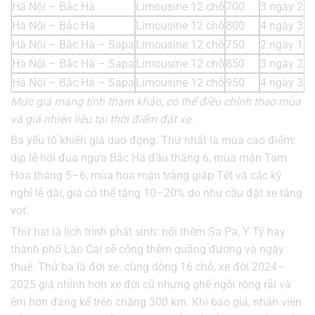
Hà Nội – Bắc Hà
Limousine 12 chỗ
700
3 ngày 2 
Hà Nội – Bắc Hà
Limousine 12 chỗ
800
4 ngày 3 
Hà Nội – Bắc Hà – Sapa
Limousine 12 chỗ
750
2 ngày 1 
Hà Nội – Bắc Hà – Sapa
Limousine 12 chỗ
850
3 ngày 2 
Hà Nội – Bắc Hà – Sapa
Limousine 12 chỗ
950
4 ngày 3 
Mức giá mang tính tham khảo, có thể điều chỉnh theo mùa
và giá nhiên liệu tại thời điểm đặt xe.
Ba yếu tố khiến giá dao động. Thứ nhất là mùa cao điểm:
dịp lễ hội đua ngựa Bắc Hà đầu tháng 6, mùa mận Tam
Hoa tháng 5–6, mùa hoa mận trắng giáp Tết và các kỳ
nghỉ lễ dài, giá có thể tăng 10–20% do nhu cầu đặt xe tăng
vọt.
Thứ hai là lịch trình phát sinh: nối thêm Sa Pa, Y Tý hay
thành phố Lào Cai sẽ cộng thêm quãng đường và ngày
thuê. Thứ ba là đời xe: cùng dòng 16 chỗ, xe đời 2024–
2025 giá nhỉnh hơn xe đời cũ nhưng ghế ngồi rộng rãi và
êm hơn đáng kể trên chặng 300 km. Khi báo giá, nhân viên