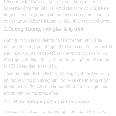
Đến nơi, xe trả khách ngay trước cửa khách sạn hoặc
homestay ở thị trấn Bắc Hà. Với đoàn có người già, trẻ em
hoặc nhiều đồ đạc, riêng khoản này đã đủ để du khách lựa
chọn thuê xe đi Bắc Hà bằng xe riêng thay vì ghép chuyến.
2.Quãng đường, thời gian & lộ trình
Hành trình từ Hà Nội đến trung tâm thị trấn Bắc Hà dài
khoảng 300 km, trong đó gần 240 km chạy trên cao tốc Nội
Bài – Lào Cai. Xe rời cao tốc tại khu vực nút giao Phố Lu –
Bắc Ngầm, đi tiếp quốc lộ 70 một đoạn ngắn rồi rẽ vào tỉnh
lộ 153 để leo đèo lên thị trấn.
Tổng thời gian di chuyển là 5–6 tiếng, tùy điểm đón trong
nội thành và số lần dừng nghỉ. Xe 4–16 chỗ thường chạy
nhanh hơn xe 29–45 chỗ khoảng 30–45 phút do giới hạn
tốc độ trên cao tốc khác nhau.
2.1. Điểm dừng nghỉ hợp lý trên đường
Trên cao tốc có các trạm dừng nghỉ lớn quanh Km 57 và