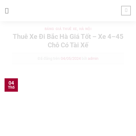
Chuyển
đến
nội
dung
BẢNG GIÁ THUÊ XE
,
HÀ NỘI
Thuê Xe Đi Bắc Hà Giá Tốt – Xe 4–45
Chỗ Có Tài Xế
Đã đăng trên
04/05/2024
bởi
admin
04
Th5