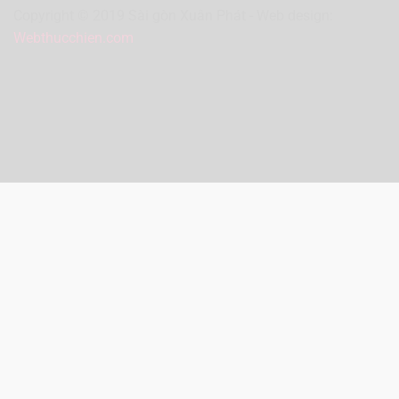
Copyright © 2019 Sài gòn Xuân Phát - Web design:
Webthucchien.com