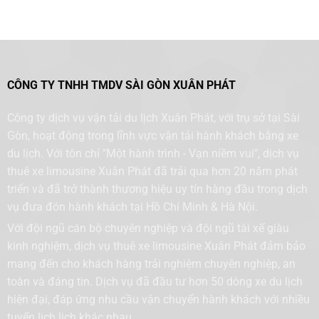
CÔNG TY TNHH TMDV SÀI GÒN XUÂN PHÁT
Công ty dịch vụ vận tải du lịch Xuân Phát, với trụ sở tại Sài
Gòn, hoạt động trong lĩnh vực vận tải hành khách bằng xe
du lịch. Với tôn chỉ "Một hành trình - Vạn niềm vui", dịch vụ
thuê xe limousine Xuân Phát đã trải qua hơn 20 năm phát
triển và đã trở thành thương hiệu uy tín hàng đầu trong dịch
vụ đưa đón hành khách tại Hồ Chí Minh & Hà Nội.
Với đội ngũ cán bộ chuyên nghiệp và đội ngũ tài xế giàu
kinh nghiệm, dịch vụ thuê xe limousine Xuân Phát đảm bảo
mang đến cho khách hàng trải nghiệm chuyên nghiệp, an
toàn và đáng tin. Dịch vụ đã đầu tư hơn 50 dòng xe du lịch
hiện đại, đáp ứng nhu cầu vận chuyển hành khách với nhiều
tuyến lịch lịch khác nhau.