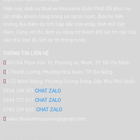
Hiện nay, dịch vụ thuê xe limousine Xuân Phát đã phục vụ
rất nhiều khách hàng trong và ngoài nước, đưa họ đến
những địa điểm du lịch hấp dẫn trên khắp lãnh thổ Việt
Nam. Cùng với đó, dịch vụ cũng trở thành đối tác tin cậy của
các nhà tour du lịch uy tín trong nước.
THÔNG TIN LIÊN HỆ
497/6A Phan Văn Trị, Phường An Nhơn, TP. Hồ Chí Minh
6 Thanh Lương, Phường Hoà Xuân, TP. Đà Nẵng
6-22 Minh Mạng, Phường Dương Đông, Đặc Khu Phú Quốc
0934 189 301
CHAT ZALO
0944 127 017
CHAT ZALO
0785 209 632
CHAT ZALO
sales.thuexelimousines@gmail.com
Hotline: 0934 189 301