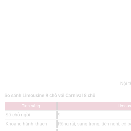
Nội t
So sánh Limousine 9 chỗ với Carnival 8 chỗ
Tính năng
Limous
Số chỗ ngồi
9
Khoang hành khách
Rộng rãi, sang trọng, tiện nghi, có